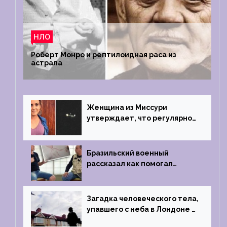
НЛО
Роберт Монро и рептилоидная раса из
астрала
Женщина из Миссури
утверждает, что регулярно
встречается с синими
инопланетянами
Бразильский военный
рассказал как помогал
поймать инопланетянина в
1996 году
Загадка человеческого тела,
упавшего с неба в Лондоне в
2019 году