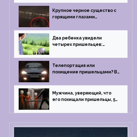
Крупное черное существо с
горящими глазами
преследовало лодку рыбака
Два ребенка увидели
четырех пришельцев:
Близкий контакт, Франция, в
1967 году
Телепортация или
похищение пришельцами? В
феврале 2022 года странный
случай произошел с семьей
из Аргентины
Мужчина, уверяющий, что
его похищали пришельцы, 5
раз благополучно прошел
тест на детекторе лжи