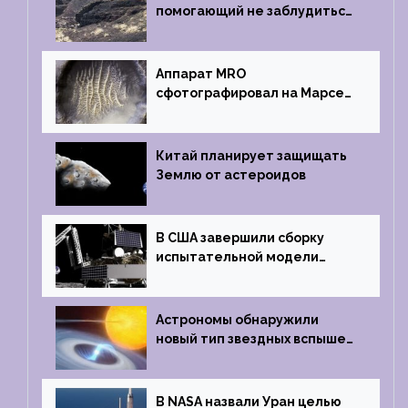
помогающий не заблудиться
на южном полюсе Луны
Аппарат MRO
сфотографировал на Марсе
кратер, похожий
на отпечаток пальца
Китай планирует защищать
Землю от астероидов
В США завершили сборку
испытательной модели
частного лунного аппарата
Griffin
Астрономы обнаружили
новый тип звездных вспышек
— «микроновые»
В NASA назвали Уран целью