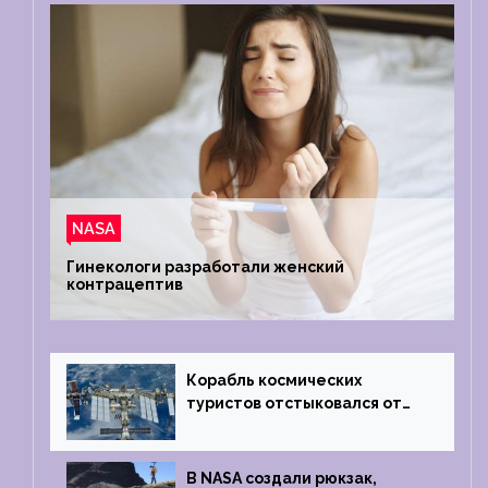
NASA
Гинекологи разработали женский
контрацептив
Корабль космических
туристов отстыковался от
МКС и возвращается
на Землю
В NASA создали рюкзак,