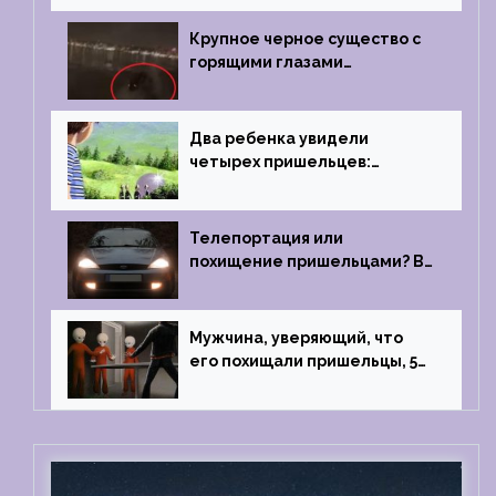
Крупное черное существо с
горящими глазами
преследовало лодку рыбака
Два ребенка увидели
четырех пришельцев:
Близкий контакт, Франция, в
1967 году
Телепортация или
похищение пришельцами? В
феврале 2022 года странный
случай произошел с семьей
из Аргентины
Мужчина, уверяющий, что
его похищали пришельцы, 5
раз благополучно прошел
тест на детекторе лжи