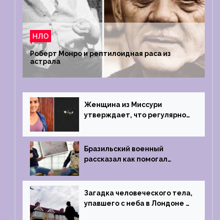
НЛО
Роберт Монро и рептилоидная раса из
астрала
Женщина из Миссури
утверждает, что регулярно
встречается с синими
инопланетянами
Бразильский военный
рассказал как помогал
поймать инопланетянина в
1996 году
Загадка человеческого тела,
упавшего с неба в Лондоне в
2019 году