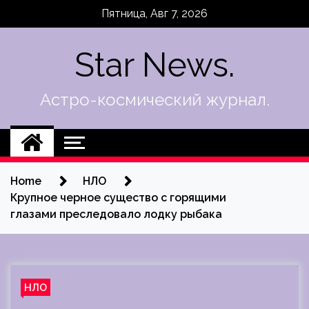
Skip
Пятница, Авг 7, 2026
to
content
Star News.
Астро-космический журнал.
Home
НЛО
Крупное черное существо с горящими
глазами преследовало лодку рыбака
НЛО