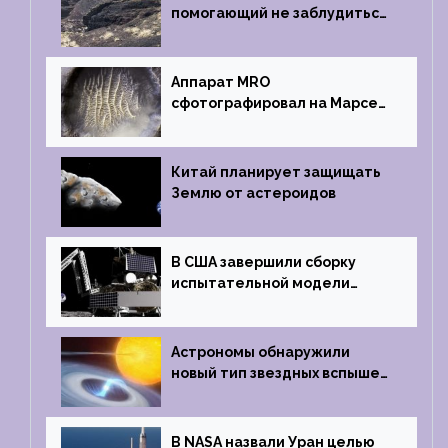
помогающий не заблудиться
на южном полюсе Луны
Аппарат MRO
сфотографировал на Марсе
кратер, похожий
на отпечаток пальца
Китай планирует защищать
Землю от астероидов
В США завершили сборку
испытательной модели
частного лунного аппарата
Griffin
Астрономы обнаружили
новый тип звездных вспышек
— «микроновые»
В NASA назвали Уран целью