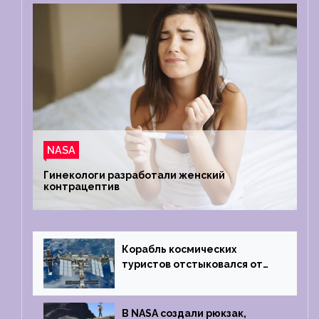
NASA
Гинекологи разработали женский
контрацептив
Корабль космических
туристов отстыковался от
МКС и возвращается
на Землю
В NASA создали рюкзак,