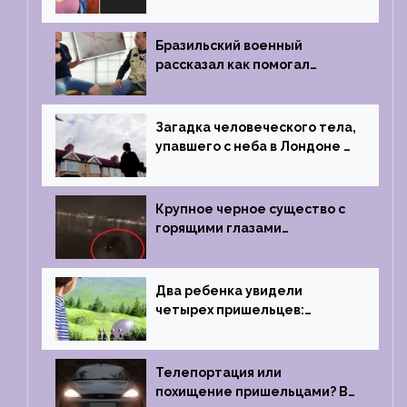
встречается с синими
инопланетянами
Бразильский военный
рассказал как помогал
поймать инопланетянина в
1996 году
Загадка человеческого тела,
упавшего с неба в Лондоне в
2019 году
Крупное черное существо с
горящими глазами
преследовало лодку рыбака
Два ребенка увидели
четырех пришельцев:
Близкий контакт, Франция, в
1967 году
Телепортация или
похищение пришельцами? В