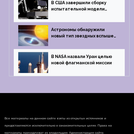
В США завершили сборку
испытательной модели
частного лунного аппарата
Griffin
Астрономы обнаружили
новый тип звездных вспышек
— «микроновые»
В NASA назвали Уран целью
новой флагманской миссии
Все материалы на данном сайте взяты из открытых источников и
предоставляются исключительно в ознакомительных целях. Права на
материалы принадлежат их владельцам. Администрация сайта