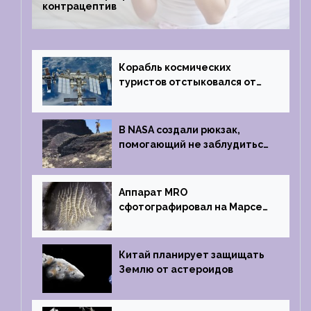
контрацептив
Корабль космических
туристов отстыковался от
МКС и возвращается
на Землю
В NASA создали рюкзак,
помогающий не заблудиться
на южном полюсе Луны
Аппарат MRO
сфотографировал на Марсе
кратер, похожий
на отпечаток пальца
Китай планирует защищать
Землю от астероидов