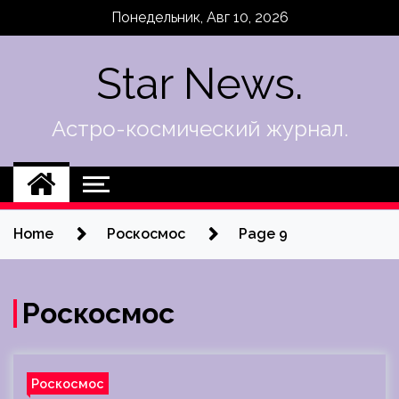
Skip
Понедельник, Авг 10, 2026
to
content
Star News.
Астро-космический журнал.
Home
Роскосмос
Page 9
Роскосмос
Роскосмос