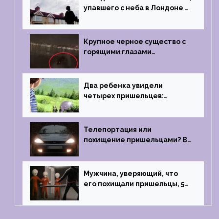
упавшего с неба в Лондоне в
2019 году
Крупное черное существо с
горящими глазами
преследовало лодку рыбака
Два ребенка увидели
четырех пришельцев:
Близкий контакт, Франция, в
1967 году
Телепортация или
похищение пришельцами? В
феврале 2022 года странный
случай произошел с семьей
из Аргентины
Мужчина, уверяющий, что
его похищали пришельцы, 5
раз благополучно прошел
тест на детекторе лжи