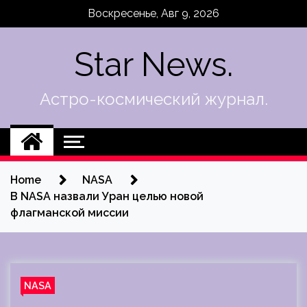
Skip
Воскресенье, Авг 9, 2026
to
content
Star News.
Астро-космический журнал.
Home
NASA
В NASA назвали Уран целью новой
флагманской миссии
NASA