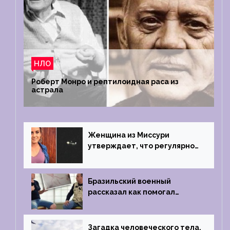
НЛО
Роберт Монро и рептилоидная раса из
астрала
Женщина из Миссури
утверждает, что регулярно
встречается с синими
инопланетянами
Бразильский военный
рассказал как помогал
поймать инопланетянина в
1996 году
Загадка человеческого тела,