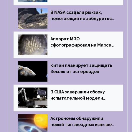
на Землю
В NASA создали рюкзак,
помогающий не заблудиться
на южном полюсе Луны
Аппарат MRO
сфотографировал на Марсе
кратер, похожий
на отпечаток пальца
Китай планирует защищать
Землю от астероидов
В США завершили сборку
испытательной модели
частного лунного аппарата
Griffin
Астрономы обнаружили
новый тип звездных вспышек
— «микроновые»