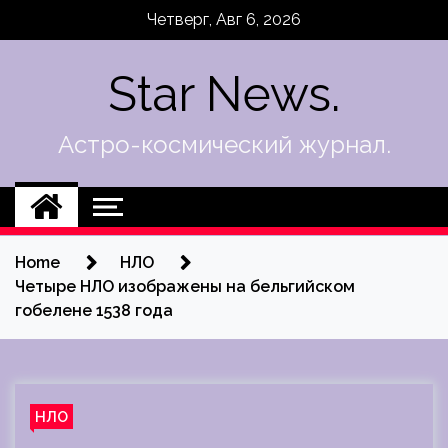
Skip
Четверг, Авг 6, 2026
to
content
Star News.
Астро-космический журнал.
Home
НЛО
Четыре НЛО изображены на бельгийском
гобелене 1538 года
НЛО