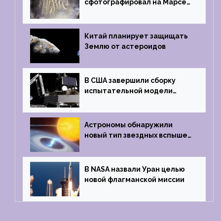
сфотографировал на Марсе
кратер, похожий
на отпечаток пальца
Китай планирует защищать
Землю от астероидов
В США завершили сборку
испытательной модели
частного лунного аппарата
Griffin
Астрономы обнаружили
новый тип звездных вспышек
— «микроновые»
В NASA назвали Уран целью
новой флагманской миссии