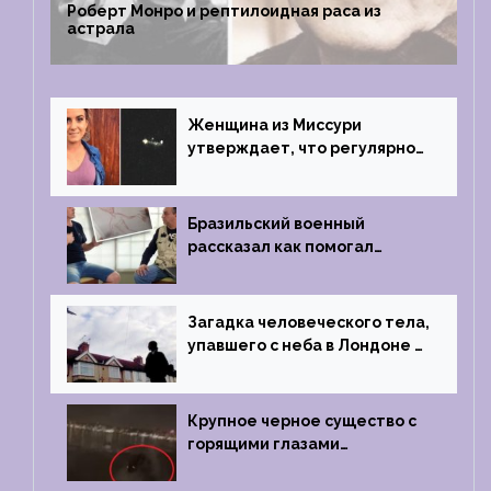
Роберт Монро и рептилоидная раса из
астрала
Женщина из Миссури
утверждает, что регулярно
встречается с синими
инопланетянами
Бразильский военный
рассказал как помогал
поймать инопланетянина в
1996 году
Загадка человеческого тела,
упавшего с неба в Лондоне в
2019 году
Крупное черное существо с
горящими глазами
преследовало лодку рыбака