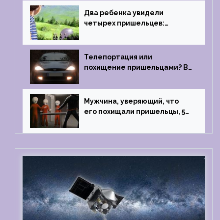
Два ребенка увидели
четырех пришельцев:
Близкий контакт, Франция, в
1967 году
Телепортация или
похищение пришельцами? В
феврале 2022 года странный
случай произошел с семьей
из Аргентины
Мужчина, уверяющий, что
его похищали пришельцы, 5
раз благополучно прошел
тест на детекторе лжи