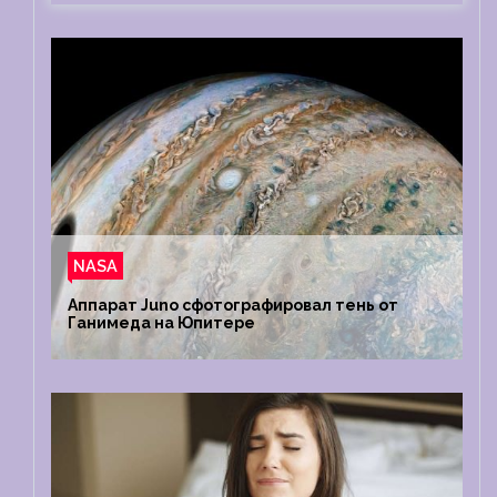
NASA
Аппарат Juno сфотографировал тень от
Ганимеда на Юпитере