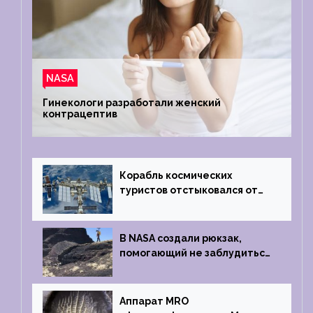
NASA
Гинекологи разработали женский
контрацептив
Корабль космических
туристов отстыковался от
МКС и возвращается
на Землю
В NASA создали рюкзак,
помогающий не заблудиться
на южном полюсе Луны
Аппарат MRO