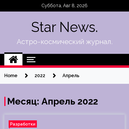
Skip
Суббота, Авг 8, 2026
to
content
Star News.
Астро-космический журнал.
Home
2022
Апрель
Месяц:
Апрель 2022
Разработки