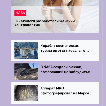
NASA
Гинекологи разработали женский
контрацептив
Корабль космических
туристов отстыковался от
МКС и возвращается
на Землю
В NASA создали рюкзак,
помогающий не заблудиться
на южном полюсе Луны
Аппарат MRO
сфотографировал на Марсе
кратер, похожий
на отпечаток пальца