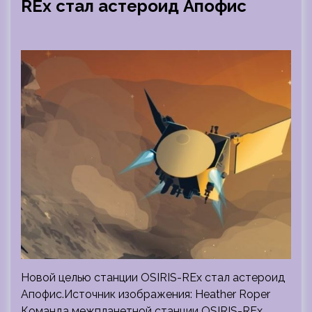
REx стал астероид Апофис
Новой целью станции OSIRIS-REx стал астероид
Апофис.Источник изображения: Heather Roper
Команда межпланетной станции OSIRIS-REx