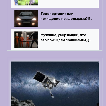
Близкий контакт, Франция, в
1967 году
Телепортация или
похищение пришельцами? В
феврале 2022 года странный
случай произошел с семьей
из Аргентины
Мужчина, уверяющий, что
его похищали пришельцы, 5
раз благополучно прошел
тест на детекторе лжи