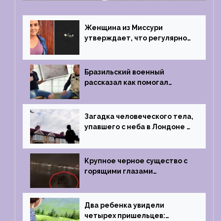
Женщина из Миссури
утверждает, что регулярно
встречается с синими
инопланетянами
Бразильский военный
рассказал как помогал
поймать инопланетянина в
1996 году
Загадка человеческого тела,
упавшего с неба в Лондоне в
2019 году
Крупное черное существо с
горящими глазами
преследовало лодку рыбака
Два ребенка увидели
четырех пришельцев: