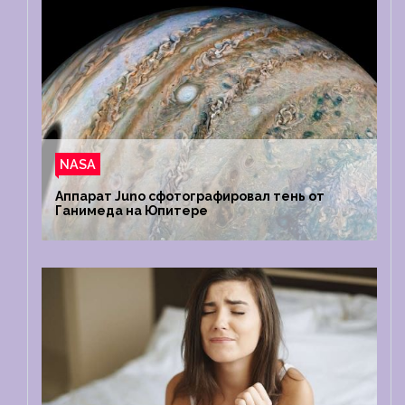
NASA
Аппарат Juno сфотографировал тень от
Ганимеда на Юпитере