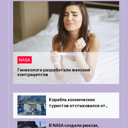
NASA
Гинекологи разработали женский
контрацептив
Корабль космических
туристов отстыковался от
МКС и возвращается
на Землю
В NASA создали рюкзак,