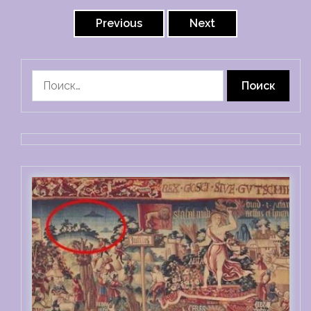
Пагинация
записей
Previous
Next
Найти: