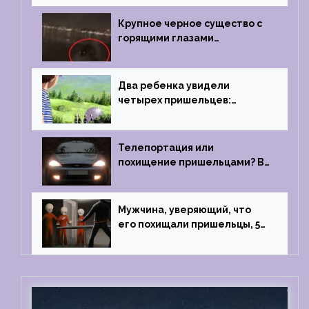
Крупное черное существо с
горящими глазами
преследовало лодку рыбака
Два ребенка увидели
четырех пришельцев:
Близкий контакт, Франция, в
1967 году
Телепортация или
похищение пришельцами? В
феврале 2022 года странный
случай произошел с семьей
из Аргентины
Мужчина, уверяющий, что
его похищали пришельцы, 5
раз благополучно прошел
тест на детекторе лжи