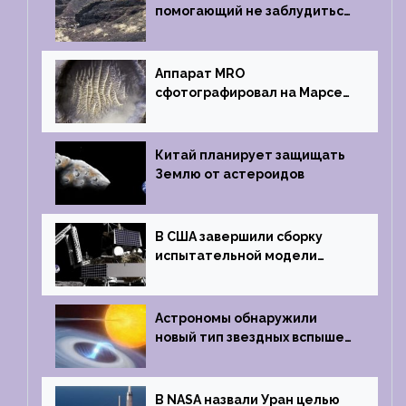
помогающий не заблудиться
на южном полюсе Луны
Аппарат MRO
сфотографировал на Марсе
кратер, похожий
на отпечаток пальца
Китай планирует защищать
Землю от астероидов
В США завершили сборку
испытательной модели
частного лунного аппарата
Griffin
Астрономы обнаружили
новый тип звездных вспышек
— «микроновые»
В NASA назвали Уран целью