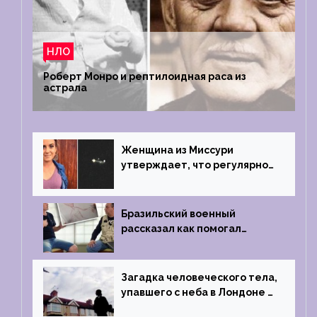
НЛО
Роберт Монро и рептилоидная раса из
астрала
Женщина из Миссури
утверждает, что регулярно
встречается с синими
инопланетянами
Бразильский военный
рассказал как помогал
поймать инопланетянина в
1996 году
Загадка человеческого тела,
упавшего с неба в Лондоне в
2019 году