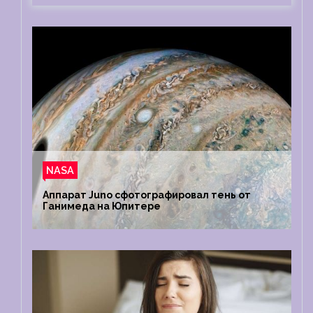
NASA
Аппарат Juno сфотографировал тень от
Ганимеда на Юпитере