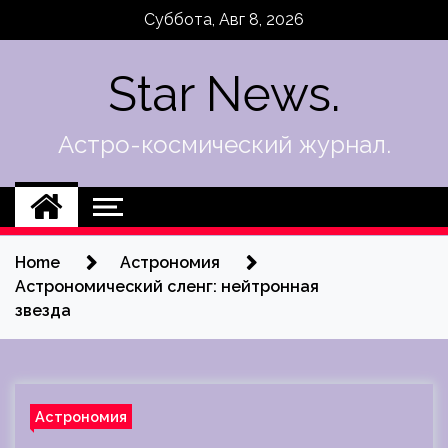
Skip
Суббота, Авг 8, 2026
to
content
Star News.
Астро-космический журнал.
Home
Астрономия
Астрономический сленг: нейтронная
звезда
Астрономия