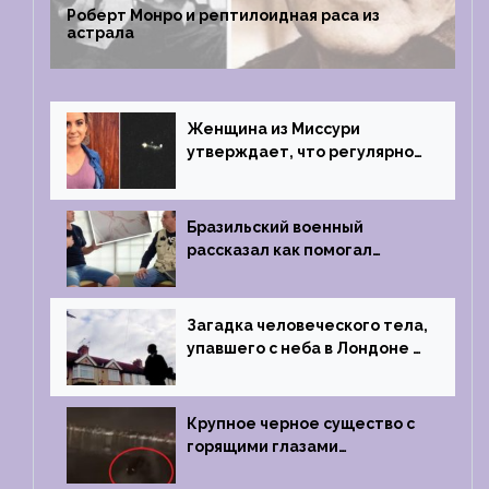
Роберт Монро и рептилоидная раса из
астрала
Женщина из Миссури
утверждает, что регулярно
встречается с синими
инопланетянами
Бразильский военный
рассказал как помогал
поймать инопланетянина в
1996 году
Загадка человеческого тела,
упавшего с неба в Лондоне в
2019 году
Крупное черное существо с
горящими глазами
преследовало лодку рыбака