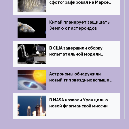
сфотографировал на Марсе
кратер, похожий
на отпечаток пальца
Китай планирует защищать
Землю от астероидов
В США завершили сборку
испытательной модели
частного лунного аппарата
Griffin
Астрономы обнаружили
новый тип звездных вспышек
— «микроновые»
В NASA назвали Уран целью
новой флагманской миссии