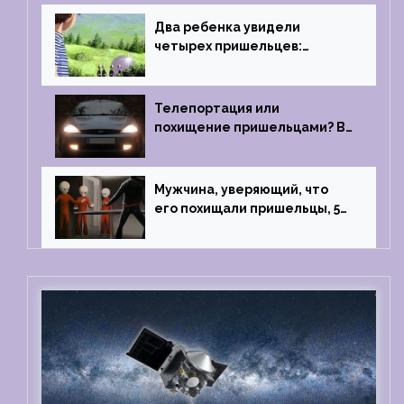
Два ребенка увидели
четырех пришельцев:
Близкий контакт, Франция, в
1967 году
Телепортация или
похищение пришельцами? В
феврале 2022 года странный
случай произошел с семьей
из Аргентины
Мужчина, уверяющий, что
его похищали пришельцы, 5
раз благополучно прошел
тест на детекторе лжи