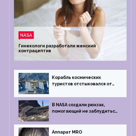
NASA
Гинекологи разработали женский
контрацептив
Корабль космических
туристов отстыковался от
МКС и возвращается
на Землю
В NASA создали рюкзак,
помогающий не заблудиться
на южном полюсе Луны
Аппарат MRO