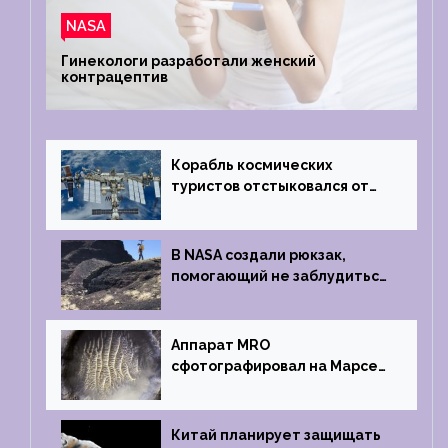
NASA
Гинекологи разработали женский
контрацептив
Корабль космических
туристов отстыковался от
МКС и возвращается
на Землю
В NASA создали рюкзак,
помогающий не заблудиться
на южном полюсе Луны
Аппарат MRO
сфотографировал на Марсе
кратер, похожий
на отпечаток пальца
Китай планирует защищать