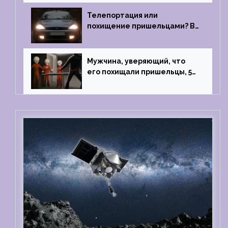
1967 году
Телепортация или
похищение пришельцами? В
феврале 2022 года странный
случай произошел с семьей
из Аргентины
Мужчина, уверяющий, что
его похищали пришельцы, 5
раз благополучно прошел
тест на детекторе лжи