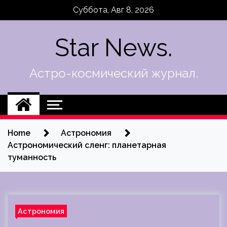
Skip
Суббота, Авг 8, 2026
to
content
Star News.
Астро-космический журнал.
Home
Астрономия
Астрономический сленг: планетарная
туманность
Астрономия