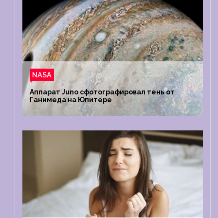
NASA
Аппарат Juno сфотографировал тень от
Ганимеда на Юпитере