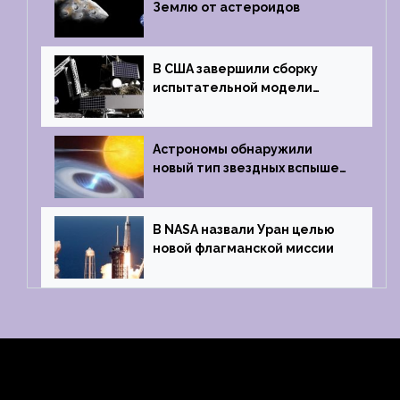
Землю от астероидов
В США завершили сборку
испытательной модели
частного лунного аппарата
Griffin
Астрономы обнаружили
новый тип звездных вспышек
— «микроновые»
В NASA назвали Уран целью
новой флагманской миссии