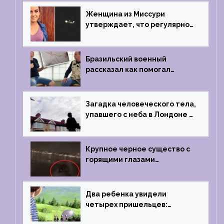
Женщина из Миссури
утверждает, что регулярно
встречается с синими
инопланетянами
Бразильский военный
рассказал как помогал
поймать инопланетянина в
1996 году
Загадка человеческого тела,
упавшего с неба в Лондоне в
2019 году
Крупное черное существо с
горящими глазами
преследовало лодку рыбака
Два ребенка увидели
четырех пришельцев:
Близкий контакт, Франция, в