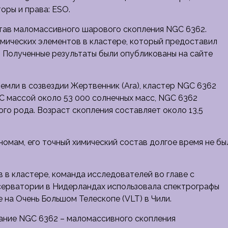
оры и права: ESO.
тав маломассивного шарового скопления NGC 6362.
имических элементов в кластере, который предоставил
Полученные результаты были опубликованы на сайте
емли в созвездии Жертвенник (Ara), кластер NGC 6362
С массой около 53 000 солнечных масс, NGC 6362
го рода. Возраст скопления составляет около 13,5
омам, его точный химический состав долгое время не бы
в кластере, команда исследователей во главе с
бсерватории в Нидерландах использовала спектрографы
на Очень Большом Телескопе (VLT) в Чили.
ание NGC 6362 – маломассивного скопления