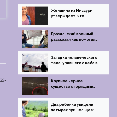
Женщина из Миссури
утверждает, что
регулярно встречается с
синими инопланетянами
Бразильский военный
рассказал как помогал
поймать инопланетянина
в 1996 году
Загадка человеческого
тела, упавшего с неба в
Лондоне в 2019 году
GS-
Крупное черное
существо с горящими
глазами преследовало
5
лодку рыбака
Два ребенка увидели
четырех пришельцев:
Близкий контакт,