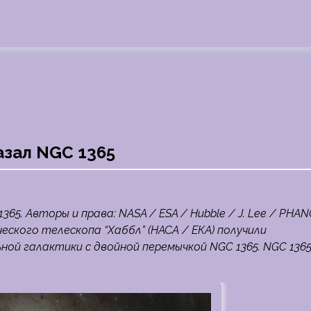
азал NGC 1365
5. Авторы и права: NASA / ESA / Hubble / J. Lee / PHAN
еского телескопа “Хаббл” (НАСА / ЕКА) получили
ой галактики с двойной перемычкой NGC 1365. NGC 136