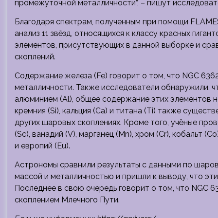
промежуточной металличности”, – пишут исследовате
Благодаря спектрам, полученным при помощи FLAMES
анализ 11 звёзд, относящихся к классу красных гига
элементов, присутствующих в данной выборке и срав
скоплений.
Содержание железа (Fe) говорит о том, что NGC 63
металличности. Также исследователи обнаружили, чт
алюминием (Al), общее содержание этих элементов 
кремния (Si), кальция (Ca) и титана (Ti) также сущес
других шаровых скоплениях. Кроме того, учёные про
(Sc), ванадий (V), марганец (Mn), хром (Cr), кобальт (Со)
и европий (Eu).
Астрономы сравнили результаты с данными по шаро
массой и металличностью и пришли к выводу, что эти
Последнее в свою очередь говорит о том, что NGC 6
скоплением Млечного Пути.