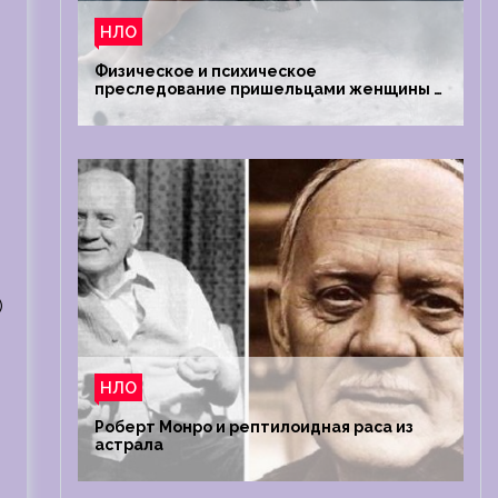
НЛО
Физическое и психическое
преследование пришельцами женщины в
Австралии
)
НЛО
Роберт Монро и рептилоидная раса из
астрала