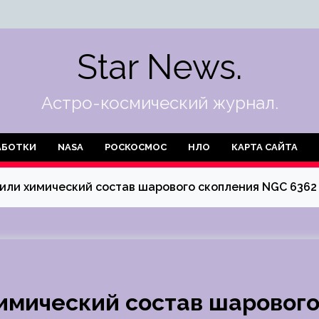
Star News.
Астро-космический журнал.
АБОТКИ
NASA
РОСКОСМОС
НЛО
КАРТА САЙТА
ли химический состав шарового скопления NGC 6362
имический состав шаровог