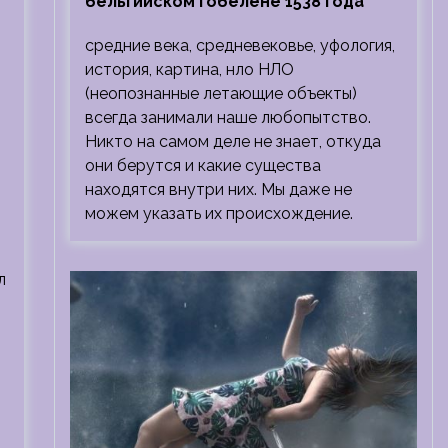
бельгийском гобелене 1538 года
средние века, средневековье, уфология,
история, картина, нло НЛО
(неопознанные летающие объекты)
всегда занимали наше любопытство.
Никто на самом деле не знает, откуда
они берутся и какие существа
находятся внутри них. Мы даже не
можем указать их происхождение.
л