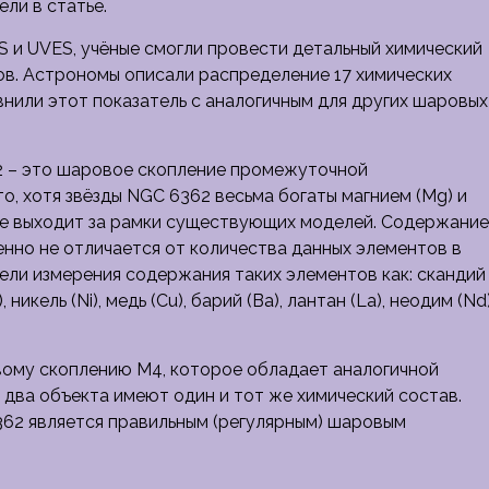
ли в статье.
 и UVES, учёные смогли провести детальный химический
нтов. Астрономы описали распределение 17 химических
нили этот показатель с аналогичным для других шаровых
62 – это шаровое скопление промежуточной
о, хотя звёзды NGC 6362 весьма богаты магнием (Mg) и
не выходит за рамки существующих моделей. Содержание
твенно не отличается от количества данных элементов в
вели измерения содержания таких элементов как: скандий
, никель (Ni), медь (Cu), барий (Ba), лантан (La), неодим (Nd
вому скоплению M4, которое обладает аналогичной
 два объекта имеют один и тот же химический состав.
362 является правильным (регулярным) шаровым