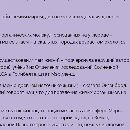
ыл обитаемым миром, два новых исследования должны
 органических молекул, основанных на углероде –
 мы её знаем – в скальных породах возрастом около 3,5
 существования там жизни”, – подчеркнула ведущий автор
rode), учёный из Отделения исследований Солнечной
СА в Гринбелте, штат Мэриленд.
 знаем о древнем источнике жизни”, – сказала Эйгенброд.
лы] говорят нам, что для появления живых организмов на
ние высокой концентрации метана в атмосфере Марса,
я о том, что этот газ, который здесь, на Земле,
расной Планете просачивается из подземных водоёмов,