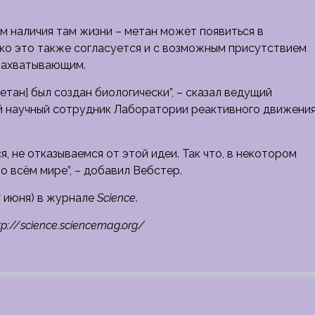
м наличия там жизни – метан может появиться в
ако это также согласуется и с возможным присутствием
 захватывающим.
етан] был создан биологически”, – сказал ведущий
ий научный сотрудник Лаборатории реактивного движени
я, не отказываемся от этой идеи. Так что, в некотором
о всём мире”, – добавил Вебстер.
7 июня) в журнале
Science
.
p://science.sciencemag.org/