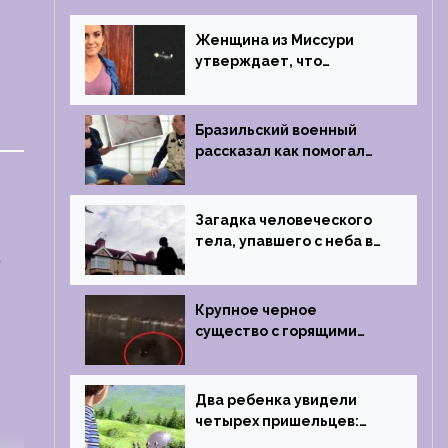
Женщина из Миссури
утверждает, что
регулярно встречается с
синими инопланетянами
Бразильский военный
рассказал как помогал
поймать инопланетянина
в 1996 году
Загадка человеческого
тела, упавшего с неба в
т
Лондоне в 2019 году
Крупное черное
существо с горящими
глазами преследовало
лодку рыбака
Два ребенка увидели
четырех пришельцев:
Близкий контакт,