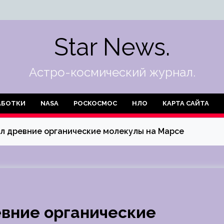
Star News.
Астро-космический журнал.
АБОТКИ
NASA
РОСКОСМОС
НЛО
КАРТА САЙТА
жил древние органические молекулы на Марсе
евние органические