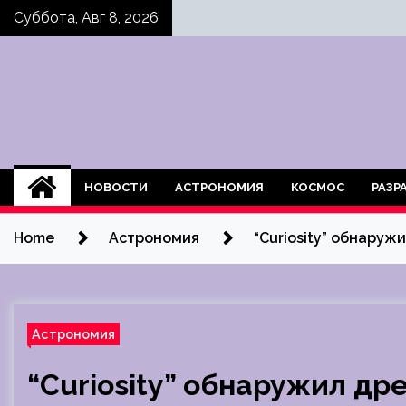
Skip
Суббота, Авг 8, 2026
to
content
НОВОСТИ
АСТРОНОМИЯ
КОСМОС
РАЗР
Home
Астрономия
“Curiosity” обнару
Астрономия
“Curiosity” обнаружил др