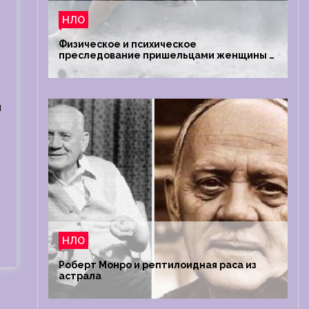
НЛО
Физическое и психическое
преследование пришельцами женщины в
Австралии
я
НЛО
Роберт Монро и рептилоидная раса из
астрала