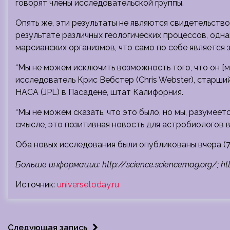
говорят члены исследовательской группы.
Опять же, эти результаты не являются свидетельство
результате различных геологических процессов, одн
марсианских организмов, что само по себе является
“Мы не можем исключить возможность того, что он [м
исследователь Крис Вебстер (Chris Webster), старш
НАСА (JPL) в Пасадене, штат Калифорния.
“Мы не можем сказать, что это было, но мы, разумеетс
смысле, это позитивная новость для астробиологов в
Оба новых исследования были опубликованы вчера (
Больше информации: http://science.sciencemag.org/; htt
Источник:
universetoday.ru
Следующая запись