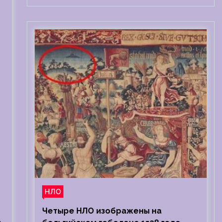
НЛО
Четыре НЛО изображены на
.