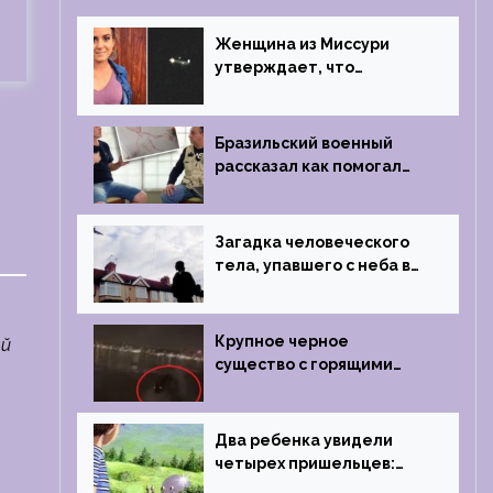
Женщина из Миссури
утверждает, что
регулярно встречается с
синими инопланетянами
Бразильский военный
рассказал как помогал
поймать инопланетянина
в 1996 году
Загадка человеческого
тела, упавшего с неба в
Лондоне в 2019 году
Крупное черное
ой
существо с горящими
глазами преследовало
лодку рыбака
Два ребенка увидели
четырех пришельцев:
Близкий контакт,