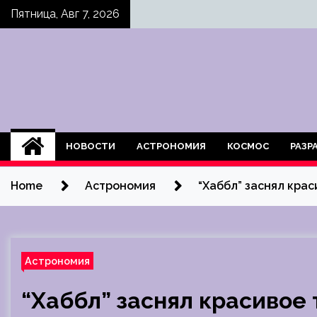
Skip
Пятница, Авг 7, 2026
to
content
НОВОСТИ
АСТРОНОМИЯ
КОСМОС
РАЗР
Home
Астрономия
“Хаббл” заснял крас
Астрономия
“Хаббл” заснял красивое 