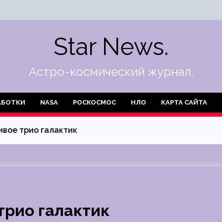
Star News.
Астро-космический журнал.
АБОТКИ
NASA
РОСКОСМОС
НЛО
КАРТА САЙТА
ивое трио галактик
трио галактик