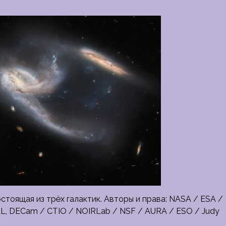
тоящая из трёх галактик. Авторы и права: NASA / ESA /
FNAL, DECam / CTIO / NOIRLab / NSF / AURA / ESO / Judy