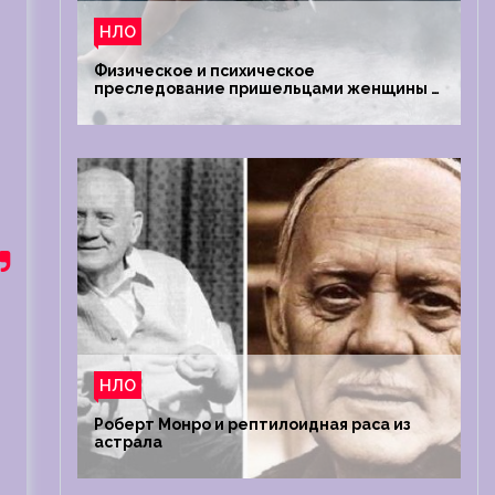
НЛО
Физическое и психическое
преследование пришельцами женщины в
Австралии
НЛО
Роберт Монро и рептилоидная раса из
астрала