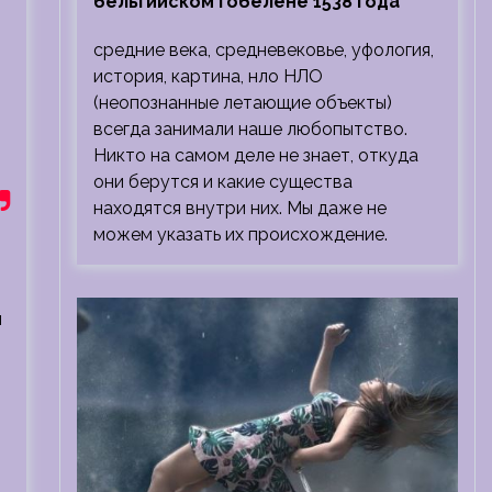
бельгийском гобелене 1538 года
средние века, средневековье, уфология,
история, картина, нло НЛО
(неопознанные летающие объекты)
всегда занимали наше любопытство.
Никто на самом деле не знает, откуда
они берутся и какие существа
находятся внутри них. Мы даже не
можем указать их происхождение.
и