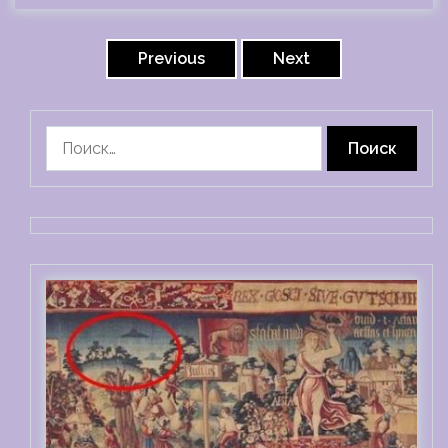
Пагинация
записей
Previous
Next
Найти: