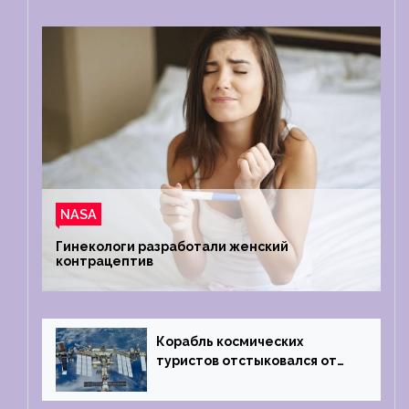
NASA
Гинекологи разработали женский
контрацептив
Корабль космических
туристов отстыковался от
МКС и возвращается
на Землю