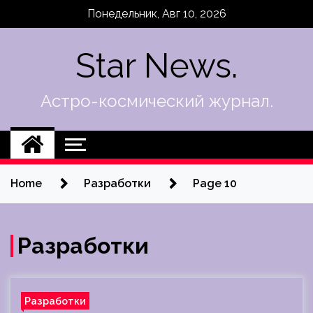
Skip
Понедельник, Авг 10, 2026
to
content
Star News.
Астро-космический журнал.
Home
Разработки
Page 10
Разработки
Разработки