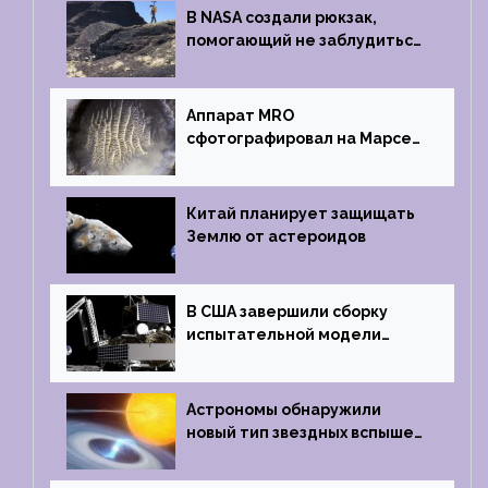
В NASA создали рюкзак,
помогающий не заблудиться
на южном полюсе Луны
Аппарат MRO
сфотографировал на Марсе
кратер, похожий
на отпечаток пальца
Китай планирует защищать
Землю от астероидов
В США завершили сборку
испытательной модели
частного лунного аппарата
Griffin
Астрономы обнаружили
новый тип звездных вспышек
— «микроновые»