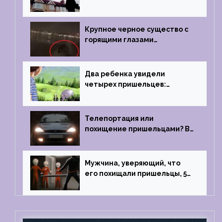
2019 году
Крупное черное существо с
горящими глазами
преследовало лодку рыбака
Два ребенка увидели
четырех пришельцев:
Близкий контакт, Франция, в
1967 году
Телепортация или
похищение пришельцами? В
феврале 2022 года странный
случай произошел с семьей
из Аргентины
Мужчина, уверяющий, что
его похищали пришельцы, 5
раз благополучно прошел
тест на детекторе лжи