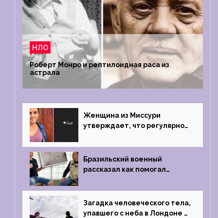
НЛО
Роберт Монро и рептилоидная раса из
астрала
Женщина из Миссури
утверждает, что регулярно
встречается с синими
инопланетянами
Бразильский военный
рассказал как помогал
поймать инопланетянина в
1996 году
Загадка человеческого тела,
упавшего с неба в Лондоне в