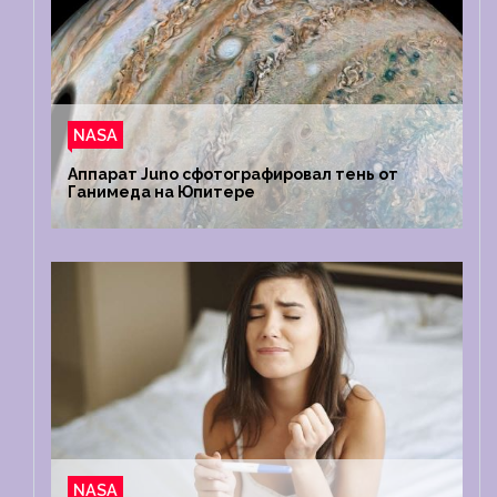
NASA
Аппарат Juno сфотографировал тень от
Ганимеда на Юпитере
NASA