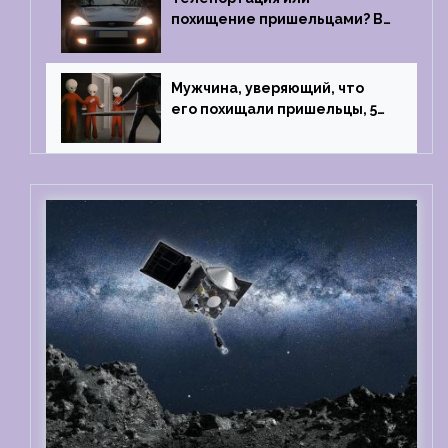
похищение пришельцами? В
феврале 2022 года странный
случай произошел с семьей
из Аргентины
Мужчина, уверяющий, что
его похищали пришельцы, 5
раз благополучно прошел
тест на детекторе лжи