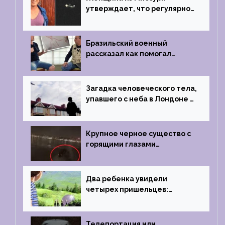
утверждает, что регулярно
встречается с синими
инопланетянами
Бразильский военный
рассказал как помогал
поймать инопланетянина в
1996 году
Загадка человеческого тела,
упавшего с неба в Лондоне в
2019 году
Крупное черное существо с
горящими глазами
преследовало лодку рыбака
Два ребенка увидели
четырех пришельцев:
Близкий контакт, Франция, в
1967 году
Телепортация или