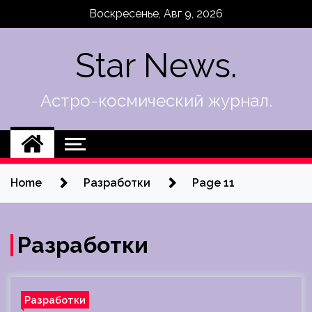
Skip
Воскресенье, Авг 9, 2026
to
content
Star News.
Астро-космический журнал.
Home
Разработки
Page 11
Разработки
Разработки