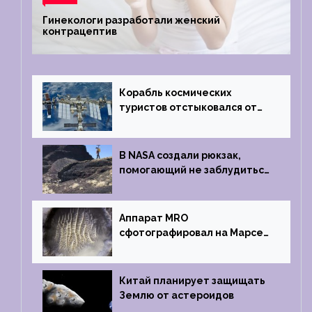
Гинекологи разработали женский
контрацептив
Корабль космических
туристов отстыковался от
МКС и возвращается
на Землю
В NASA создали рюкзак,
помогающий не заблудиться
на южном полюсе Луны
Аппарат MRO
сфотографировал на Марсе
кратер, похожий
на отпечаток пальца
Китай планирует защищать
Землю от астероидов