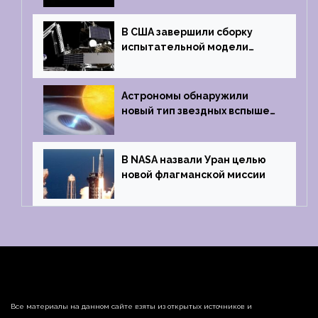
В США завершили сборку
испытательной модели
частного лунного аппарата
Griffin
Астрономы обнаружили
новый тип звездных вспышек
— «микроновые»
В NASA назвали Уран целью
новой флагманской миссии
Все материалы на данном сайте взяты из открытых источников и