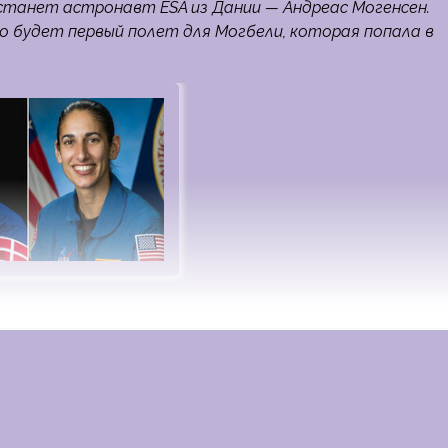
танет астронавт ESA из Дании — Андреас Могенсен.
то будет первый полет для Могбели, которая попала в