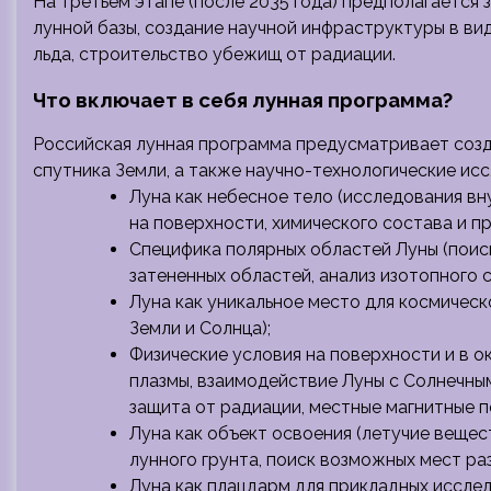
На третьем этапе (после 2035 года) предполагаетс
лунной базы, создание научной инфраструктуры в ви
льда, строительство убежищ от радиации.
Что включает в себя лунная программа?
Российская лунная программа предусматривает созд
спутника Земли, а также научно-технологические и
Луна как небесное тело (исследования в
на поверхности, химического состава и пр
Специфика полярных областей Луны (поиск
затененных областей, анализ изотопного с
Луна как уникальное место для космическ
Земли и Солнца);
Физические условия на поверхности и в 
плазмы, взаимодействие Луны с Солнечным
защита от радиации, местные магнитные п
Луна как объект освоения (летучие вещес
лунного грунта, поиск возможных мест ра
Луна как плацдарм для прикладных иссле