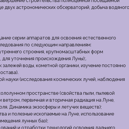
я завершение строительства полноценной посещаемой
де двух астрономических обсерваторий, добыча водяног
ание серии аппаратов для освоения естественного
сследования по следующим направлениям:
нутреннего строения, крупномасштабных форм
, для уточнения происхождения Луны);.
 залежей воды, кометной органики, изучение постоянно
остава).
ой науки (исследования космических лучей, наблюдения
окололунном пространстве (свойства пыли, пылевой
 ветром, первичная и вторичная радиация на Луне,
оля. Динамика экзосферы и летучих веществ);
тва и полезные ископаемые на Луне, использование
змещения лунных баз);
дований и отработки технологий освоения дальнего