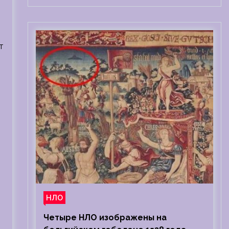
т
НЛО
Четыре НЛО изображены на