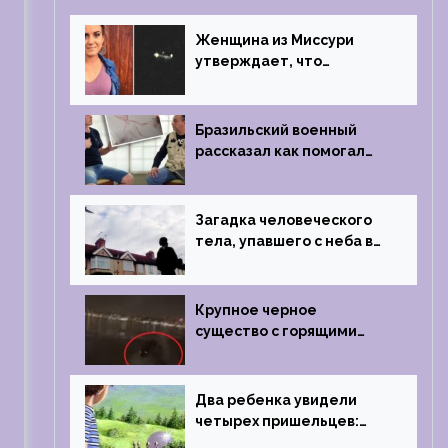
Женщина из Миссури
утверждает, что
регулярно встречается с
синими инопланетянами
Бразильский военный
рассказал как помогал
поймать инопланетянина
в 1996 году
Загадка человеческого
тела, упавшего с неба в
Лондоне в 2019 году
Крупное черное
существо с горящими
глазами преследовало
лодку рыбака
Два ребенка увидели
четырех пришельцев:
Близкий контакт,