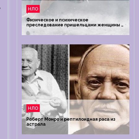
о
НЛО
Физическое и психическое
преследование пришельцами женщины в
Австралии
НЛО
Роберт Монро и рептилоидная раса из
астрала