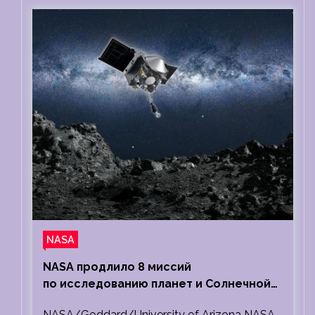
NASA
NASA продлило 8 миссий
по исследованию планет и Солнечной
системы
NASA/Goddard/University of Arizona NASA