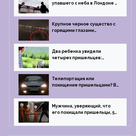
упавшего с неба в Лондоне в
2019 году
Крупное черное существо с
горящими глазами
преследовало лодку рыбака
Два ребенка увидели
четырех пришельцев:
Близкий контакт, Франция, в
1967 году
Телепортация или
похищение пришельцами? В
феврале 2022 года странный
случай произошел с семьей
из Аргентины
Мужчина, уверяющий, что
его похищали пришельцы, 5
раз благополучно прошел
тест на детекторе лжи