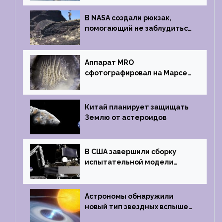
на Землю
В NASA создали рюкзак,
помогающий не заблудиться
на южном полюсе Луны
Аппарат MRO
сфотографировал на Марсе
кратер, похожий
на отпечаток пальца
Китай планирует защищать
Землю от астероидов
В США завершили сборку
испытательной модели
частного лунного аппарата
Griffin
Астрономы обнаружили
новый тип звездных вспышек
— «микроновые»