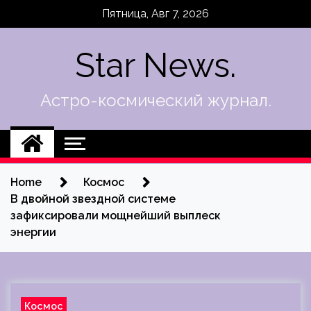
Skip
Пятница, Авг 7, 2026
to
content
Star News.
Астро-космический журнал.
Home
Космос
В двойной звездной системе
зафиксировали мощнейший выплеск
энергии
Космос