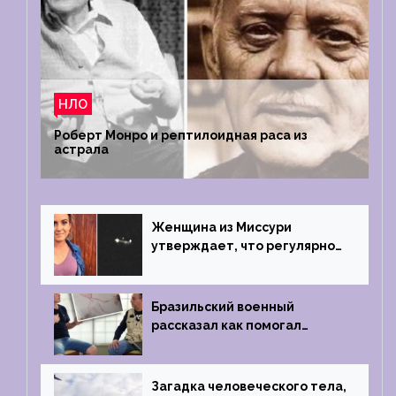
НЛО
Роберт Монро и рептилоидная раса из
астрала
Женщина из Миссури
утверждает, что регулярно
встречается с синими
инопланетянами
Бразильский военный
рассказал как помогал
поймать инопланетянина в
1996 году
Загадка человеческого тела,