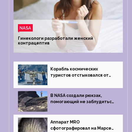
NASA
Гинекологи разработали женский
контрацептив
Корабль космических
туристов отстыковался от
МКС и возвращается
на Землю
В NASA создали рюкзак,
помогающий не заблудиться
на южном полюсе Луны
Аппарат MRO
сфотографировал на Марсе