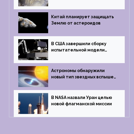
кратер, похожий
на отпечаток пальца
Китай планирует защищать
Землю от астероидов
В США завершили сборку
испытательной модели
частного лунного аппарата
Griffin
Астрономы обнаружили
новый тип звездных вспышек
— «микроновые»
В NASA назвали Уран целью
новой флагманской миссии