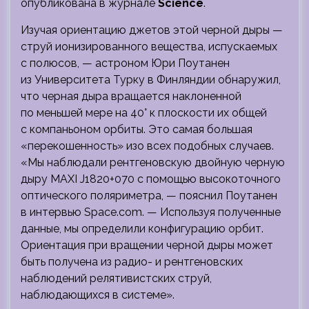
опубликована в журнале
Science
.
Изучая ориентацию джетов этой черной дыры —
струй ионизированного вещества, испускаемых
с полюсов, — астроном Юри Поутанен
из Университета Турку в Финляндии обнаружил,
что черная дыра вращается наклоненной
по меньшей мере на 40° к плоскости их общей
с компаньоном орбиты. Это самая большая
«перекошенность» изо всех подобных случаев.
«Мы наблюдали рентгеновскую двойную черную
дыру MAXI J1820+070 с помощью высокоточного
оптического поляриметра, — пояснил Поутанен
в интервью Space.com. — Используя полученные
данные, мы определили конфигурацию орбит.
Ориентация при вращении черной дыры может
быть получена из радио- и рентгеновских
наблюдений релятивистских струй,
наблюдающихся в системе».