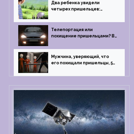
Два ребенка увидели
четырех пришельцев:
Близкий контакт, Франция, в
1967 году
Телепортация или
похищение пришельцами? В
феврале 2022 года странный
случай произошел с семьей
из Аргентины
Мужчина, уверяющий, что
его похищали пришельцы, 5
раз благополучно прошел
тест на детекторе лжи