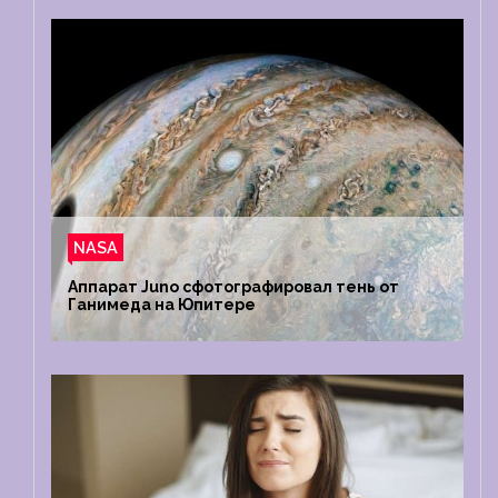
NASA
Аппарат Juno сфотографировал тень от
Ганимеда на Юпитере