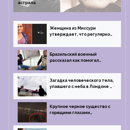
астрала
Женщина из Миссури
утверждает, что регулярно
встречается с синими
инопланетянами
Бразильский военный
рассказал как помогал
поймать инопланетянина в
1996 году
Загадка человеческого тела,
упавшего с неба в Лондоне в
2019 году
Крупное черное существо с
горящими глазами
преследовало лодку рыбака