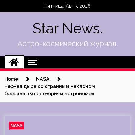
Skip
Пятница, Авг 7, 2026
to
content
Star News.
Астро-космический журнал.
Home
NASA
Черная дыра со странным наклоном
бросила вызов теориям астрономов
NASA