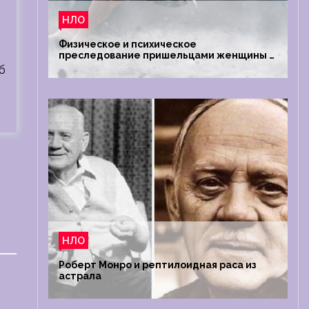
НЛО
Физическое и психическое
преследование пришельцами женщины в
Австралии
б
НЛО
Роберт Монро и рептилоидная раса из
астрала