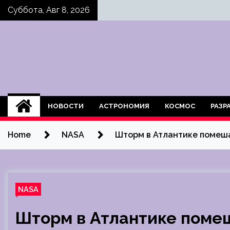
Skip
Суббота, Авг 8, 2026
to
content
НОВОСТИ
АСТРОНОМИЯ
КОСМОС
РАЗР
Home
NASA
Шторм в Атлантике помеш
NASA
Шторм в Атлантике поме