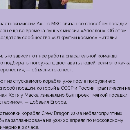
частной миссии Ax-1 с МКС связан со способом посадки
бран еще во времена
лунных миссий «Аполлон». Об этом
 создатель сообщества «Открытый космос» Виталий
Сильно зависит от нее работа спасательной команды
о подбирать, погружать, доставать людей, если это качка
перенести», — объяснил эксперт.
ют из спускаемого корабля уже после погрузки его
пособ посадки, который в СССР и России практически н
ая. Хотя у Маска изначально был проект мягкой посадки
 старинке», — добавил Егоров.
стыковки корабля Crew Dragon из-за неблагоприятных
была запланирована на 5:00 20 апреля по московскому
имерно в 22 часа.