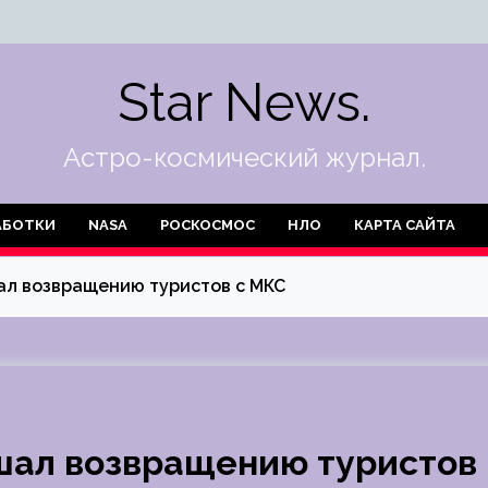
Star News.
Астро-космический журнал.
АБОТКИ
NASA
РОСКОСМОС
НЛО
КАРТА САЙТА
ал возвращению туристов с МКС
шал возвращению туристов