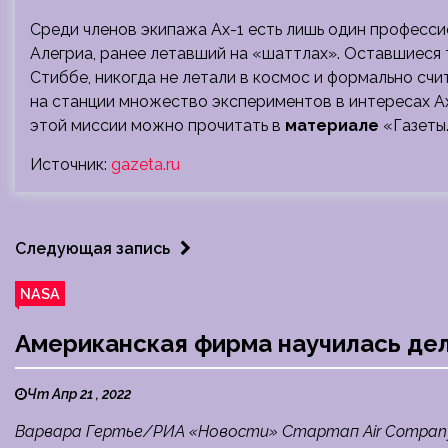
Среди членов экипажа Ax-1 есть лишь один професс
Алегриа, ранее летавший на «шаттлах». Оставшиеся 
Стиббе, никогда не летали в космос и формально сч
на станции множество экспериментов в интересах Ax
этой миссии можно прочитать в
материале
«Газеты.
Источник:
gazeta.ru
Следующая запись
NASA
Американская фирма научилась дела
Чт Апр 21 , 2022
Варвара Гертье/РИА «Новости» Стартап Air Company,