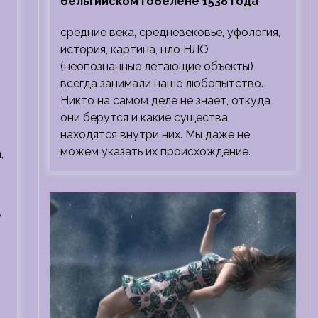
бельгийском гобелене 1538 года
средние века, средневековье, уфология,
история, картина, нло НЛО
(неопознанные летающие объекты)
всегда занимали наше любопытство.
Никто на самом деле не знает, откуда
они берутся и какие существа
находятся внутри них. Мы даже не
можем указать их происхождение.
,
е