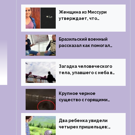
Женщина из Миссури
утверждает, что
регулярно встречается с
синими инопланетянами
Бразильский военный
рассказал как помогал
поймать инопланетянина
в 1996 году
Загадка человеческого
тела, упавшего с неба в
Лондоне в 2019 году
Крупное черное
существо с горящими
глазами преследовало
лодку рыбака
Два ребенка увидели
четырех пришельцев:
Близкий контакт,