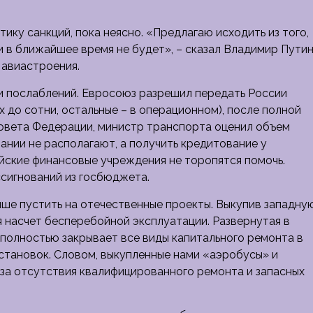
ику санкций, пока неясно. «Предлагаю исходить из того,
 в ближайшее время не будет», – сказал Владимир Пути
 авиастроения.
и послаблений. Евросоюз разрешил передать России
х до сотни, остальные – в операционном), после полной
Совета Федерации, министр транспорта оценил объем
ании не располагают, а получить кредитование у
ийские финансовые учреждения не торопятся помочь.
сигнований из госбюджета.
чше пустить на отечественные проекты. Выкупив западну
я насчет бесперебойной эксплуатации. Развернутая в
 полностью закрывает все виды капитального ремонта в
становок. Словом, выкупленные нами «аэробусы» и
з-за отсутствия квалифицированного ремонта и запасных