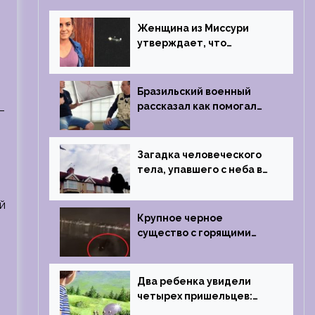
Женщина из Миссури
утверждает, что
регулярно встречается с
синими инопланетянами
Бразильский военный
рассказал как помогал
–
поймать инопланетянина
в 1996 году
Загадка человеческого
тела, упавшего с неба в
Лондоне в 2019 году
й
й
Крупное черное
существо с горящими
глазами преследовало
лодку рыбака
Два ребенка увидели
четырех пришельцев:
Близкий контакт,