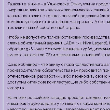
Ташкенте, а ныне – в Ульяновске. Стимулом на прод
очередных пакетов «адских» экономических санкций
каналы поставки не только конечной продукции (вклю
комплектующих и строительных материалов. А без н
техники в нашей собственной стране.
Чтобы не допустить полной остановки производства, 
слегка обновленный вариант LADA 4×4 Niva Legend)
образца 1976 года) с отечественными турбодизелями
(вместо автоматов ZF) и элементами топливной аппа
Самое обидное – что ввиду отказа коллективного За
производителями обязательства нам приходится при
отечественной разработки. Либо переносить серию на
доступны китайские комплектующие либо собственны
импорта.
На многих российских заводах проходят ежедневные
инженеры и руководство уточняют, от каких компонен
недостающей номенклатуры. Параллельно идет поиск