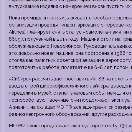
выпускаемые изделия с намерением вновь пустить их 
Пока промышленность изыскивает способы продолжи
организации проводят инвентаризацию с переоценко
Airlines) планирует снять статус «самолета-памятн
86097, полученный в 2015 году. Машина стоит на пр
обслуживающего Новосибирск. Руководитель авиако
это довольно новая машина, она построена в 1988 го
стояла как памятник советской авиации в аэропорту.
подготовить к работе, полетает еще 6–8 лет, потом 
«Сибирь» рассчитывает поставить Ил-86 на полеты 
ввод в строй широкофюзеляжного лайнера, выведенно
переделки в музей, станет знаковым событием для о
поспособствуют военные: они продолжают эксплуат
А значит, на складах МО РФ все еще хранятся резер
радиоэлектронного оборудования, другие расходные 
МО РФ также продолжает эксплуатировать Ту-134 и 