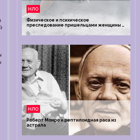
НЛО
а
Физическое и психическое
преследование пришельцами женщины в
й
Австралии
ы
ч
НЛО
Роберт Монро и рептилоидная раса из
астрала