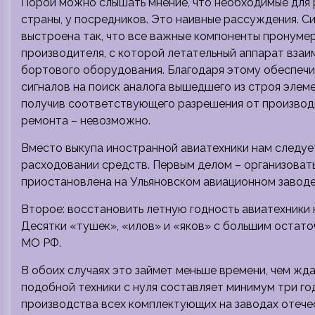
Порой можно слышать мнение, что необходимые для 
страны, у посредников. Это наивные рассуждения. 
выстроена так, что все важные компоненты пронумер
производителя, с которой летательный аппарат взаи
бортового оборудования. Благодаря этому обеспечи
сигналов на поиск аналога вышедшего из строя элеме
получив соответствующего разрешения от производит
ремонта – невозможно.
Вместо выкупа иностранной авиатехники нам следуе
расходовании средств. Первым делом – организовать
приостановлена на Ульяновском авиационном заводе
Второе: восстановить летную годность авиатехники 
Десятки «тушек», «илов» и «яков» с большим остат
МО РФ.
В обоих случаях это займет меньше времени, чем жд
подобной техники с нуля составляет минимум три го
производства всех комплектующих на заводах отеч