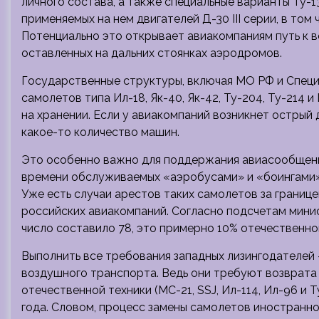
личного состава, а также специальные варианты Ту
применяемых на нем двигателей Д-30 III серии, в том
Потенциально это открывает авиакомпаниям путь к в
оставленных на дальних стоянках аэродромов.
Государственные структуры, включая МО РФ и Специ
самолетов типа Ил-18, Як-40, Як-42, Ту-204, Ту-214 
на хранении. Если у авиакомпаний возникнет острый
какое-то количество машин.
Это особенно важно для поддержания авиасообщени
времени обслуживаемых «аэробусами» и «боингами»,
Уже есть случаи арестов таких самолетов за границе
российских авиакомпаний. Согласно подсчетам минис
число составило 78, это примерно 10% отечественно
Выполнить все требования западных лизингодателей 
воздушного транспорта. Ведь они требуют возврата
отечественной техники (МС-21, SSJ, Ил-114, Ил-96 и
года. Словом, процесс замены самолетов иностранно