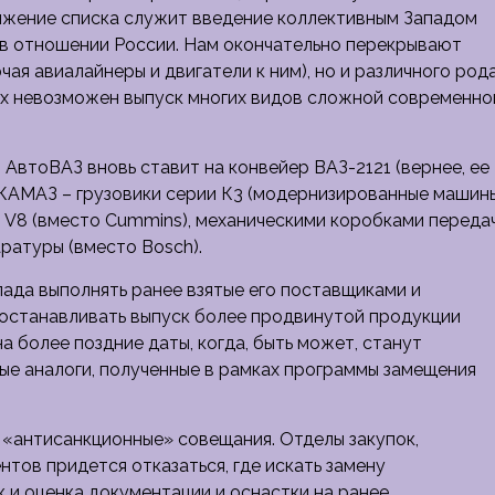
олжение списка служит введение коллективным Западом
 в отношении России. Нам окончательно перекрывают
чая авиалайнеры и двигатели к ним), но и различного род
их невозможен выпуск многих видов сложной современно
АвтоВАЗ вновь ставит на конвейер ВАЗ-2121 (вернее, ее
, КАМАЗ – грузовики серии К3 (модернизированные машин
 V8 (вместо Cummins), механическими коробками переда
ратуры (вместо Bosch).
пада выполнять ранее взятые его поставщиками и
останавливать выпуск более продвинутой продукции
 более поздние даты, когда, быть может, станут
е аналоги, полученные в рамках программы замещения
 «антисанкционные» совещания. Отделы закупок,
тов придется отказаться, где искать замену
 и оценка документации и оснастки на ранее