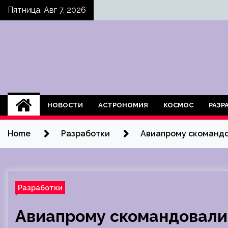
Skip
Пятница, Авг 7, 2026
to
content
НОВОСТИ
АСТРОНОМИЯ
КОСМОС
РАЗР
Home
Разработки
Авиапрому скомандо
Разработки
Авиапрому скомандовали