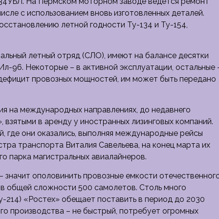
-134УБЛ. На Пермском моторном заводе ведется ремонт
 числе с использованием вновь изготовленных деталей.
осстановлению летной годности Ту-134 и Ту-154,
альный летный отряд (СЛО), имеют на балансе десятки
и Ил-96. Некоторые – в активной эксплуатации, остальные 
 дефицит провозных мощностей, им может быть передано
я на международных направлениях, до недавнего
 взятыми в аренду у иностранных лизинговых компаний.
й, где они оказались, выполняя международные рейсы
тра транспорта Виталия Савельева, на конец марта их
го парка магистральных авиалайнеров.
– значит ополовинить провозные емкости отечественног
 в общей сложности 500 самолетов. Столь много
 Ту-214) «Ростех» обещает поставить в период до 2030
го производства – не быстрый, потребует огромных