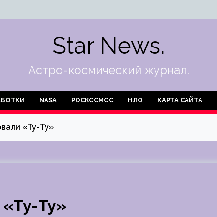
Star News.
Астро-космический журнал.
АБОТКИ
NASA
РОСКОСМОС
НЛО
КАРТА САЙТА
вали «Ту-Ту»
 «Ту-Ту»