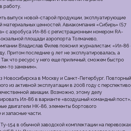
в работу.
ть выпуск новой-старой продукции, эксплуатирующие
й материальных ценностей. Авиакомпания «Сибирь» (S7
ика» с аэробуса Ил-86 с регистрационным номером RA-
ивокзальной площади аэропорта Толмачево,
мпании Владислав Филев пояснил журналистам: «Ил-86 
ду. Притом последние 9 лет не эксплуатировалась, а
 Так что ресурс у него еще приличный, сможем быстро
чем-то заменим».
из Новосибирска в Москву и Санкт-Петербург. Повторны
го из активной эксплуатации в 2008 году с перспективо
течественной авиации. Возможно, этому делу
ировать Ил-86 в варианте «воздушный командный пост».
вные двигатели НК-86, элементы бортового
и запасные части.
Ту-154 в обычной заводской комплектации на перевозках