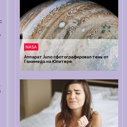
с
е
NASA
Аппарат Juno сфотографировал тень от
Ганимеда на Юпитере
.
и