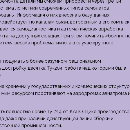
ремонта детали мы сможем приобрести через третьи
Система логистики современных типов самолетов
ованы. Информация о них внесена в базу данных
модействует по каналам связи, встроенным в его комплек
вается самодиагностика и автоматическая выработка
нта на доступных складах. При этом починить «боинг», н
еля, весьма проблематично, а в случае крупного
т подумать о более разумном, рациональном
 достройку десятка Ту-204, работа над которыми была
.
на хранении у государственных и коммерческих структур
очным ресурсом простаивают на аэродромах авиапрома 
ать полностью новые Ту-214 от КАПО. Цикл производства
да даже при наличии действующей линии сборки и
ественной промышленности.