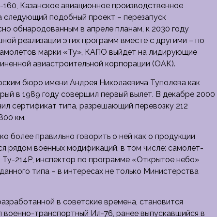
у-160, Казанское авиационное производственное
за следующий подобный проект – перезапуск
сно обнародованным в апреле планам, к 2030 году
шной реализации этих программ вместе с другими – по
самолетов марки «Ту», КАПО выйдет на лидирующие
диненной авиастроительной корпорации (ОАК).
рским бюро имени Андрея Николаевича Туполева как
орый в 1989 году совершил первый вылет. В декабре 2000
учил сертификат типа, разрешающий перевозку 212
800 км.
ко более правильно говорить о ней как о продукции
ся рядом военных модификаций, в том числе: самолет-
 Ту-214Р, инспектор по программе «Открытое небо»
данного типа – в интересах не только Министерства
 разработанной в советские времена, становится
 военно-транспортный Ил-76, ранее выпускавшийся в