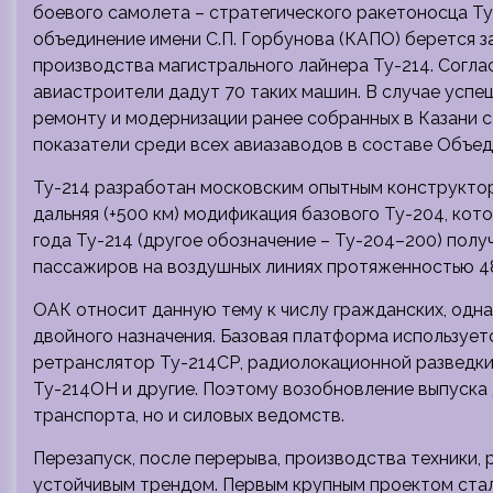
боевого самолета – стратегического ракетоносца Т
объединение имени С.П. Горбунова (КАПО) берется 
производства магистрального лайнера Ту-214. Согла
авиастроители дадут 70 таких машин. В случае успе
ремонту и модернизации ранее собранных в Казани 
показатели среди всех авиазаводов в составе Объе
Ту-214 разработан московским опытным конструкто
дальняя (+500 км) модификация базового Ту-204, кот
года Ту-214 (другое обозначение – Ту-204–200) пол
пассажиров на воздушных линиях протяженностью 4
ОАК относит данную тему к числу гражданских, одна
двойного назначения. Базовая платформа использует
ретранслятор Ту-214СР, радиолокационной разведки
Ту-214ОН и другие. Поэтому возобновление выпуска 
транспорта, но и силовых ведомств.
Перезапуск, после перерыва, производства техники,
устойчивым трендом. Первым крупным проектом стал