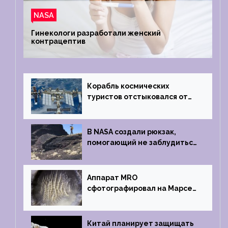
NASA
Гинекологи разработали женский
контрацептив
Корабль космических
туристов отстыковался от
МКС и возвращается
на Землю
В NASA создали рюкзак,
помогающий не заблудиться
на южном полюсе Луны
Аппарат MRO
сфотографировал на Марсе
кратер, похожий
на отпечаток пальца
Китай планирует защищать