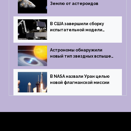
Землю от астероидов
В США завершили сборку
испытательной модели
частного лунного аппарата
Griffin
Астрономы обнаружили
новый тип звездных вспышек
— «микроновые»
В NASA назвали Уран целью
новой флагманской миссии