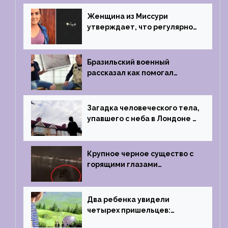
Женщина из Миссури
утверждает, что регулярно
встречается с синими
инопланетянами
Бразильский военный
рассказал как помогал
поймать инопланетянина в
1996 году
Загадка человеческого тела,
упавшего с неба в Лондоне в
2019 году
Крупное черное существо с
горящими глазами
преследовало лодку рыбака
Два ребенка увидели
четырех пришельцев:
Близкий контакт, Франция, в