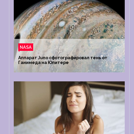
NASA
Аппарат Juno сфотографировал тень от
Ганимеда на Юпитере