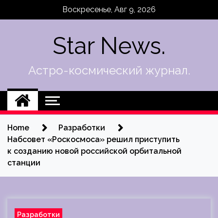
Skip
Воскресенье, Авг 9, 2026
to
content
Star News.
Астро-космический журнал.
Home
Разработки
Набсовет «Роскосмоса» решил приступить
к созданию новой российской орбитальной
станции
Разработки