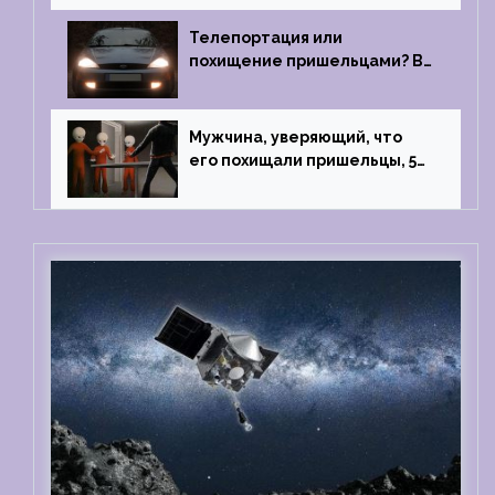
1967 году
Телепортация или
похищение пришельцами? В
феврале 2022 года странный
случай произошел с семьей
из Аргентины
Мужчина, уверяющий, что
его похищали пришельцы, 5
раз благополучно прошел
тест на детекторе лжи