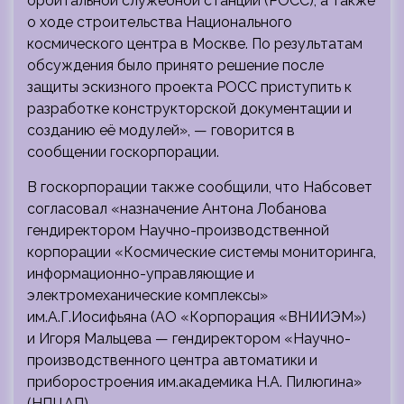
орбитальной служебной станции (РОСС), а также
о ходе строительства Национального
космического центра в Москве. По результатам
обсуждения было принято решение после
защиты эскизного проекта РОСС приступить к
разработке конструкторской документации и
созданию её модулей», — говорится в
сообщении госкорпорации.
В госкорпорации также сообщили, что Набсовет
согласовал «назначение Антона Лобанова
гендиректором Научно-производственной
корпорации «Космические системы мониторинга,
информационно-управляющие и
электромеханические комплексы»
им.А.Г.Иосифьяна (АО «Корпорация «ВНИИЭМ»)
и Игоря Мальцева — гендиректором «Научно-
производственного центра автоматики и
приборостроения им.академика Н.А. Пилюгина»
(НПЦАП).