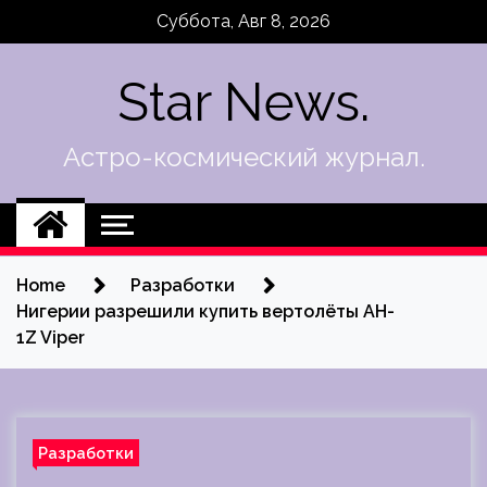
Skip
Суббота, Авг 8, 2026
to
content
Star News.
Астро-космический журнал.
Home
Разработки
Нигерии разрешили купить вертолёты AH-
1Z Viper
Разработки