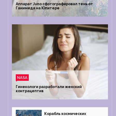
Аппарат Juno сфотографировал тень от
Ганимеда на Юпитере
NASA
Гинекологи разработали женский
контрацептив
Корабль космических