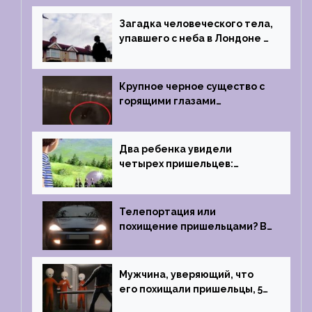
1996 году
Загадка человеческого тела,
упавшего с неба в Лондоне в
2019 году
Крупное черное существо с
горящими глазами
преследовало лодку рыбака
Два ребенка увидели
четырех пришельцев:
Близкий контакт, Франция, в
1967 году
Телепортация или
похищение пришельцами? В
феврале 2022 года странный
случай произошел с семьей
из Аргентины
Мужчина, уверяющий, что
его похищали пришельцы, 5
раз благополучно прошел