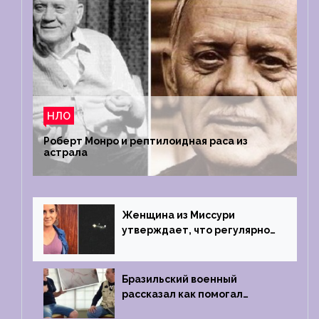
НЛО
Роберт Монро и рептилоидная раса из
астрала
Женщина из Миссури
утверждает, что регулярно
встречается с синими
инопланетянами
Бразильский военный
рассказал как помогал
поймать инопланетянина в