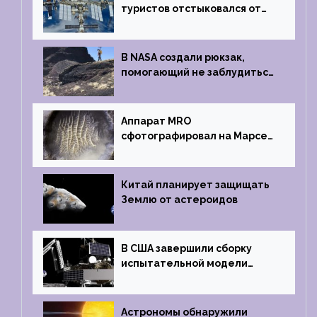
туристов отстыковался от
МКС и возвращается
на Землю
В NASA создали рюкзак,
помогающий не заблудиться
на южном полюсе Луны
Аппарат MRO
сфотографировал на Марсе
кратер, похожий
на отпечаток пальца
Китай планирует защищать
Землю от астероидов
В США завершили сборку
испытательной модели
частного лунного аппарата
Griffin
Астрономы обнаружили