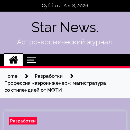
Skip
Суббота, Авг 8, 2026
to
content
Star News.
Астро-космический журнал.
Home
Разработки
Профессия «аэроинженер»: магистратура
со стипендией от МФТИ
Разработки