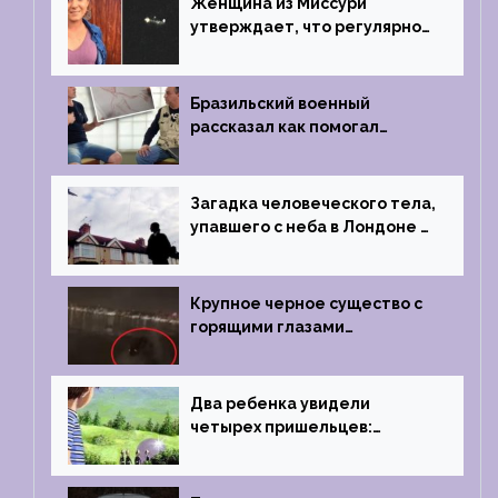
Женщина из Миссури
утверждает, что регулярно
встречается с синими
инопланетянами
Бразильский военный
рассказал как помогал
поймать инопланетянина в
1996 году
Загадка человеческого тела,
упавшего с неба в Лондоне в
2019 году
Крупное черное существо с
горящими глазами
преследовало лодку рыбака
Два ребенка увидели
четырех пришельцев:
Близкий контакт, Франция, в
1967 году