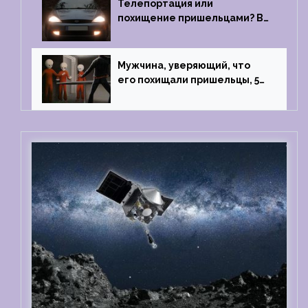
Телепортация или
похищение пришельцами? В
феврале 2022 года странный
случай произошел с семьей
из Аргентины
Мужчина, уверяющий, что
его похищали пришельцы, 5
раз благополучно прошел
тест на детекторе лжи