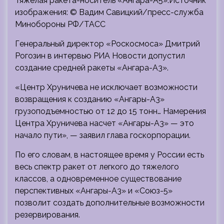
Тяжелая ракета-носитель «Ангара-А5».Источник
изображения: © Вадим Савицкий/пресс-служба
Минобороны РФ/ТАСС
Генеральный директор «Роскосмоса» Дмитрий
Рогозин в интервью РИА Новости допустил
создание средней ракеты «Ангара-А3».
«Центр Хруничева не исключает
возможности
возвращения к созданию «Ангары-А3»
грузоподъемностью от 12 до 15 тонн… Намерения
Центра Хруничева насчет «Ангары-А3» — это
начало пути», — заявил глава госкорпорации.
По его словам, в настоящее время у России есть
весь спектр ракет от легкого до тяжелого
классов, а одновременное существование
перспективных «Ангары-А3» и «Союз-5»
позволит создать дополнительные возможности
резервирования.