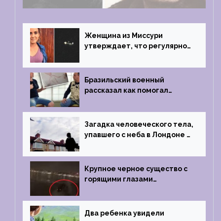
Женщина из Миссури
утверждает, что регулярно
встречается с синими
инопланетянами
Бразильский военный
рассказал как помогал
поймать инопланетянина в
1996 году
Загадка человеческого тела,
упавшего с неба в Лондоне в
2019 году
Крупное черное существо с
горящими глазами
преследовало лодку рыбака
Два ребенка увидели