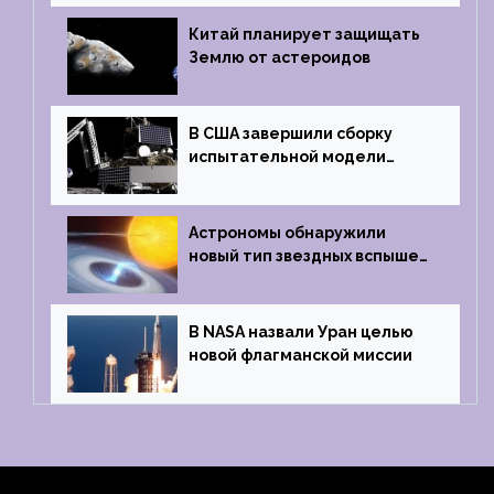
на отпечаток пальца
Китай планирует защищать
Землю от астероидов
В США завершили сборку
испытательной модели
частного лунного аппарата
Griffin
Астрономы обнаружили
новый тип звездных вспышек
— «микроновые»
В NASA назвали Уран целью
новой флагманской миссии