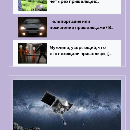
четырех пришельцев:
Близкий контакт, Франция, в
1967 году
Телепортация или
похищение пришельцами? В
феврале 2022 года странный
случай произошел с семьей
из Аргентины
Мужчина, уверяющий, что
его похищали пришельцы, 5
раз благополучно прошел
тест на детекторе лжи