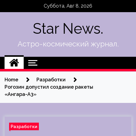
Skip
Суббота, Авг 8, 2026
to
content
Star News.
Астро-космический журнал.
Home
Разработки
Рогозин допустил создание ракеты
«Ангара-А3»
Разработки