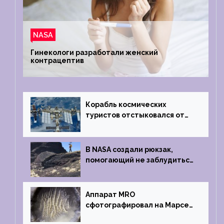
NASA
Гинекологи разработали женский
контрацептив
Корабль космических
туристов отстыковался от
МКС и возвращается
на Землю
В NASA создали рюкзак,
помогающий не заблудиться
на южном полюсе Луны
Аппарат MRO
сфотографировал на Марсе
кратер, похожий