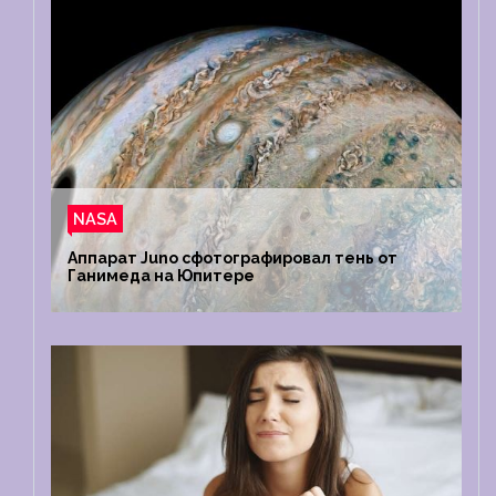
NASA
Аппарат Juno сфотографировал тень от
Ганимеда на Юпитере