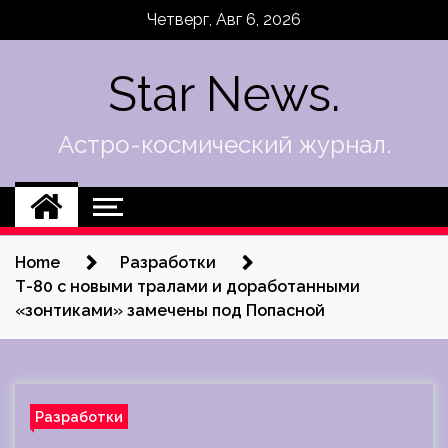
Skip
Четверг, Авг 6, 2026
to
content
Star News.
Астро-космический журнал.
Home
Разработки
Т-80 с новыми тралами и доработанными
«зонтиками» замечены под Попасной
Разработки