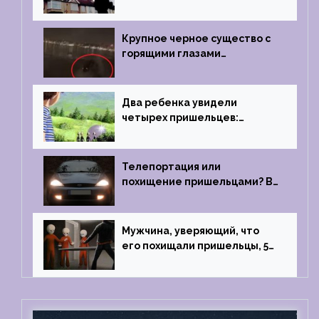
2019 году
Крупное черное существо с
горящими глазами
преследовало лодку рыбака
Два ребенка увидели
четырех пришельцев:
Близкий контакт, Франция, в
1967 году
Телепортация или
похищение пришельцами? В
феврале 2022 года странный
случай произошел с семьей
из Аргентины
Мужчина, уверяющий, что
его похищали пришельцы, 5
раз благополучно прошел
тест на детекторе лжи