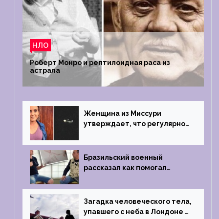
НЛО
Роберт Монро и рептилоидная раса из
астрала
Женщина из Миссури
утверждает, что регулярно
встречается с синими
инопланетянами
Бразильский военный
рассказал как помогал
поймать инопланетянина в
1996 году
Загадка человеческого тела,
упавшего с неба в Лондоне в