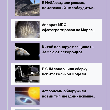
В NASA создали рюкзак,
помогающий не заблудиться
на южном полюсе Луны
Аппарат MRO
сфотографировал на Марсе
кратер, похожий
на отпечаток пальца
Китай планирует защищать
Землю от астероидов
В США завершили сборку
испытательной модели
частного лунного аппарата
Griffin
Астрономы обнаружили
новый тип звездных вспышек
— «микроновые»