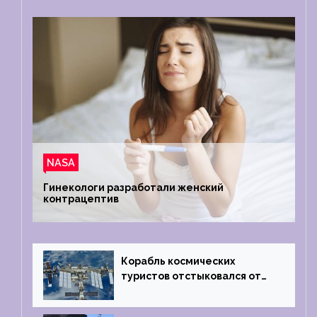
NASA
Гинекологи разработали женский
контрацептив
Корабль космических
туристов отстыковался от
МКС и возвращается
на Землю