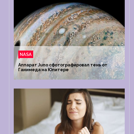
NASA
Аппарат Juno сфотографировал тень от
Ганимеда на Юпитере