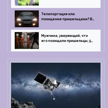
Близкий контакт, Франция, в
1967 году
Телепортация или
похищение пришельцами? В
феврале 2022 года странный
случай произошел с семьей
из Аргентины
Мужчина, уверяющий, что
его похищали пришельцы, 5
раз благополучно прошел
тест на детекторе лжи