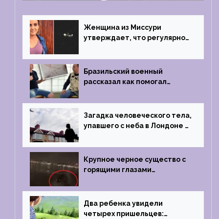
Женщина из Миссури
утверждает, что регулярно
встречается с синими
инопланетянами
Бразильский военный
рассказал как помогал
поймать инопланетянина в
1996 году
Загадка человеческого тела,
упавшего с неба в Лондоне в
2019 году
Крупное черное существо с
горящими глазами
преследовало лодку рыбака
Два ребенка увидели
четырех пришельцев: