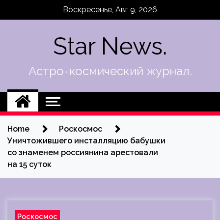
Skip
Воскресенье, Авг 9, 2026
to
content
Star News.
Астро-космический журнал.
Home
Роскосмос
Уничтожившего инсталляцию бабушки
со знаменем россиянина арестовали
на 15 суток
Роскосмос