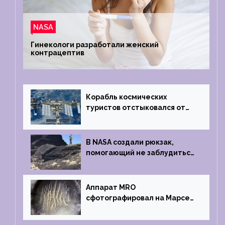
NASA
Гинекологи разработали женский
контрацептив
Корабль космических
туристов отстыковался от
МКС и возвращается
на Землю
В NASA создали рюкзак,
помогающий не заблудиться
на южном полюсе Луны
Аппарат MRO
сфотографировал на Марсе
кратер, похожий
на отпечаток пальца