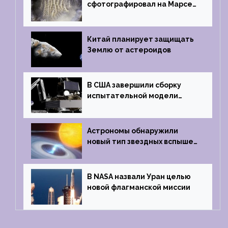
сфотографировал на Марсе
кратер, похожий
на отпечаток пальца
Китай планирует защищать
Землю от астероидов
В США завершили сборку
испытательной модели
частного лунного аппарата
Griffin
Астрономы обнаружили
новый тип звездных вспышек
— «микроновые»
В NASA назвали Уран целью
новой флагманской миссии