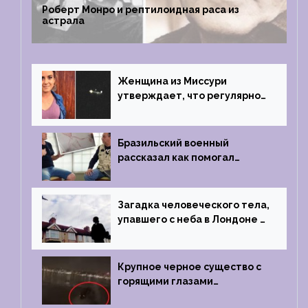
Роберт Монро и рептилоидная раса из
астрала
Женщина из Миссури
утверждает, что регулярно
встречается с синими
инопланетянами
Бразильский военный
рассказал как помогал
поймать инопланетянина в
1996 году
Загадка человеческого тела,
упавшего с неба в Лондоне в
2019 году
Крупное черное существо с
горящими глазами
преследовало лодку рыбака