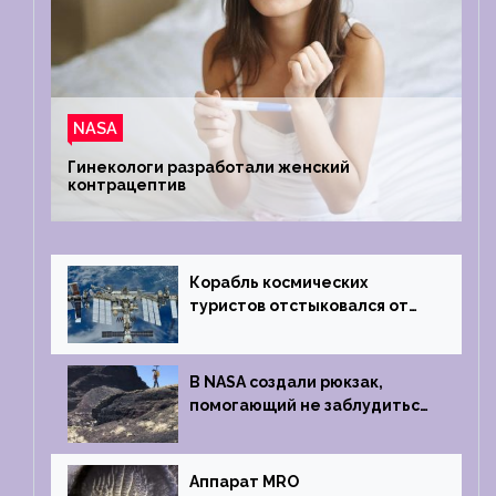
NASA
Гинекологи разработали женский
контрацептив
Корабль космических
туристов отстыковался от
МКС и возвращается
на Землю
В NASA создали рюкзак,
помогающий не заблудиться
на южном полюсе Луны
Аппарат MRO