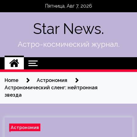
Skip
Пятница, Авг 7, 2026
to
content
Star News.
Астро-космический журнал.
Home
Астрономия
Астрономический сленг: нейтронная
звезда
Астрономия