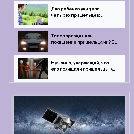
Два ребенка увидели
четырех пришельцев:
Близкий контакт, Франция, в
1967 году
Телепортация или
похищение пришельцами? В
феврале 2022 года странный
случай произошел с семьей
из Аргентины
Мужчина, уверяющий, что
его похищали пришельцы, 5
раз благополучно прошел
тест на детекторе лжи