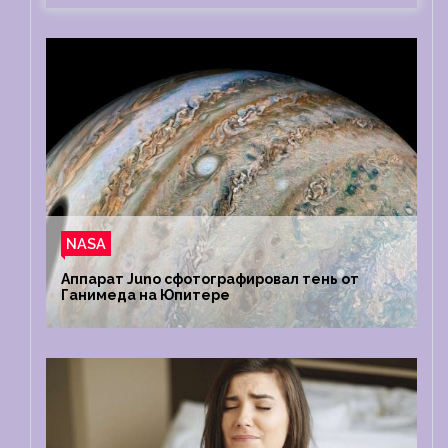
NASA
Аппарат Juno сфотографировал тень от
Ганимеда на Юпитере