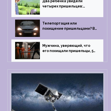
Два ребенка увидели
четырех пришельцев:
Близкий контакт, Франция, в
1967 году
Телепортация или
похищение пришельцами? В
феврале 2022 года странный
случай произошел с семьей
из Аргентины
Мужчина, уверяющий, что
его похищали пришельцы, 5
раз благополучно прошел
тест на детекторе лжи