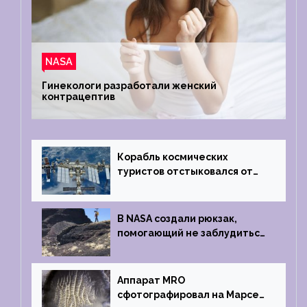
NASA
Гинекологи разработали женский
контрацептив
Корабль космических
туристов отстыковался от
МКС и возвращается
на Землю
В NASA создали рюкзак,
помогающий не заблудиться
на южном полюсе Луны
Аппарат MRO
сфотографировал на Марсе