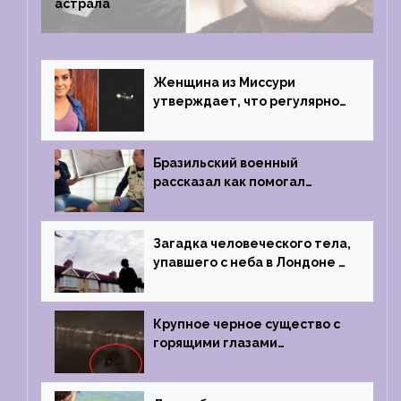
астрала
Женщина из Миссури
утверждает, что регулярно
встречается с синими
инопланетянами
Бразильский военный
рассказал как помогал
поймать инопланетянина в
1996 году
Загадка человеческого тела,
упавшего с неба в Лондоне в
2019 году
Крупное черное существо с
горящими глазами
преследовало лодку рыбака