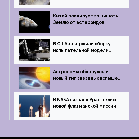
кратер, похожий
на отпечаток пальца
Китай планирует защищать
Землю от астероидов
В США завершили сборку
испытательной модели
частного лунного аппарата
Griffin
Астрономы обнаружили
новый тип звездных вспышек
— «микроновые»
В NASA назвали Уран целью
новой флагманской миссии