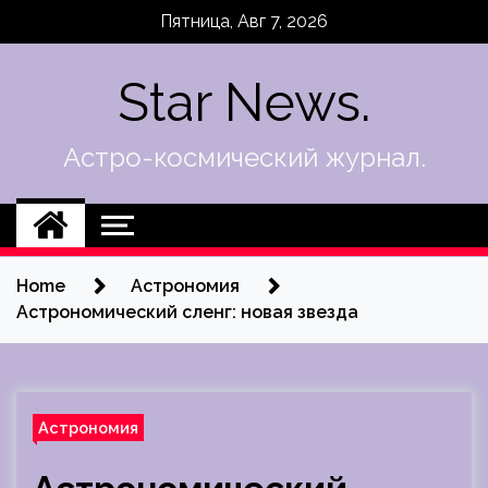
Skip
Пятница, Авг 7, 2026
to
content
Star News.
Астро-космический журнал.
Home
Астрономия
Астрономический сленг: новая звезда
Астрономия