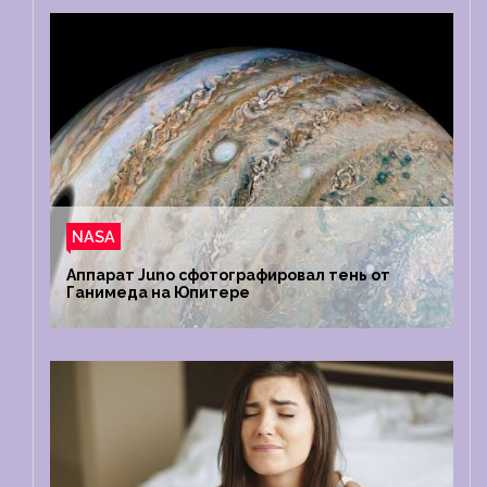
NASA
Аппарат Juno сфотографировал тень от
Ганимеда на Юпитере