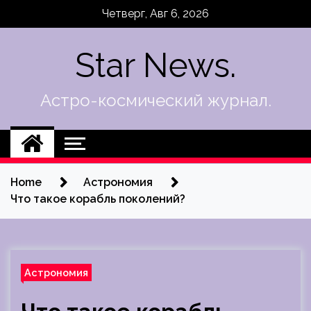
Skip
Четверг, Авг 6, 2026
to
content
Star News.
Астро-космический журнал.
Home
Астрономия
Что такое корабль поколений?
Астрономия