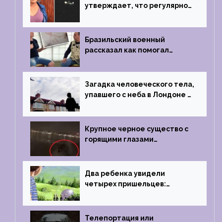
утверждает, что регулярно
встречается с синими
инопланетянами
Бразильский военный
рассказал как помогал
поймать инопланетянина в
1996 году
Загадка человеческого тела,
упавшего с неба в Лондоне в
2019 году
Крупное черное существо с
горящими глазами
преследовало лодку рыбака
Два ребенка увидели
четырех пришельцев:
Близкий контакт, Франция, в
1967 году
Телепортация или