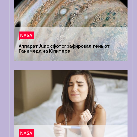
NASA
Аппарат Juno сфотографировал тень от
Ганимеда на Юпитере
NASA