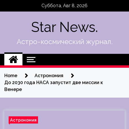
Skip
Суббота, Авг 8, 2026
to
content
Star News.
Астро-космический журнал.
Home
Астрономия
До 2030 года НАСА запустит две миссии к
Венере
Астрономия