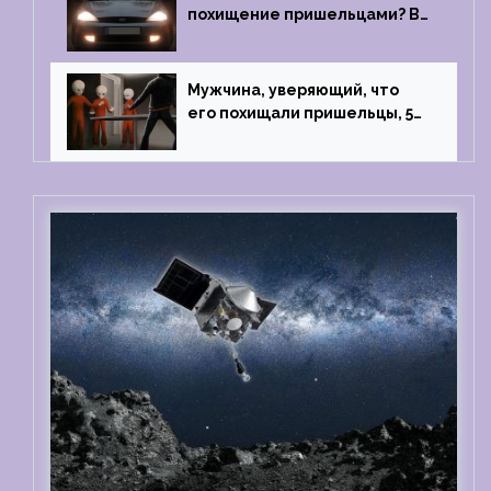
похищение пришельцами? В
феврале 2022 года странный
случай произошел с семьей
из Аргентины
Мужчина, уверяющий, что
его похищали пришельцы, 5
раз благополучно прошел
тест на детекторе лжи