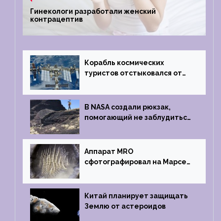
Гинекологи разработали женский
контрацептив
Корабль космических
туристов отстыковался от
МКС и возвращается
на Землю
В NASA создали рюкзак,
помогающий не заблудиться
на южном полюсе Луны
Аппарат MRO
сфотографировал на Марсе
кратер, похожий
на отпечаток пальца
Китай планирует защищать
Землю от астероидов