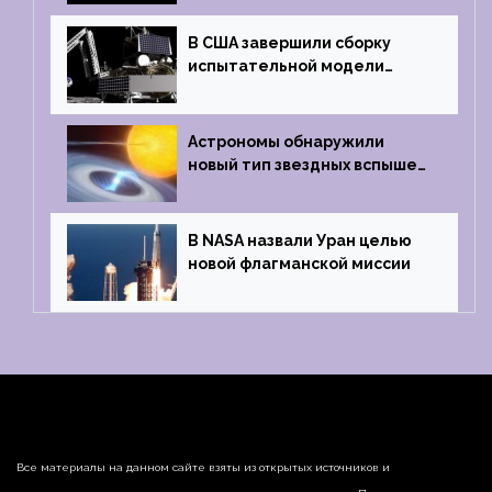
В США завершили сборку
испытательной модели
частного лунного аппарата
Griffin
Астрономы обнаружили
новый тип звездных вспышек
— «микроновые»
В NASA назвали Уран целью
новой флагманской миссии
Все материалы на данном сайте взяты из открытых источников и