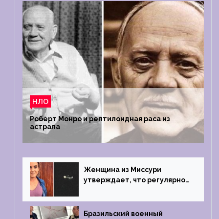
НЛО
Роберт Монро и рептилоидная раса из
астрала
Женщина из Миссури
утверждает, что регулярно
встречается с синими
инопланетянами
Бразильский военный