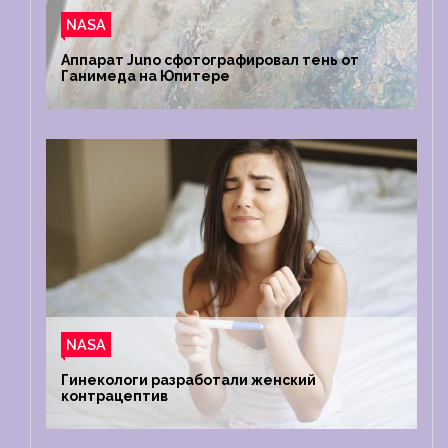
NASA
Аппарат Juno сфотографировал тень от
Ганимеда на Юпитере
NASA
Гинекологи разработали женский
контрацептив