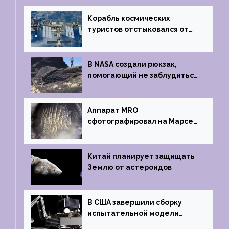
Корабль космических
туристов отстыковался от
МКС и возвращается
на Землю
В NASA создали рюкзак,
помогающий не заблудиться
на южном полюсе Луны
Аппарат MRO
сфотографировал на Марсе
кратер, похожий
на отпечаток пальца
Китай планирует защищать
Землю от астероидов
В США завершили сборку
испытательной модели
частного лунного аппарата