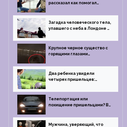
рассказал как помогал
поймать инопланетянина в
1996 году
Загадка человеческого тела,
упавшего с неба в Лондоне в
2019 году
Крупное черное существо с
горящими глазами
преследовало лодку рыбака
Два ребенка увидели
четырех пришельцев:
Близкий контакт, Франция, в
1967 году
Телепортация или
похищение пришельцами? В
феврале 2022 года странный
случай произошел с семьей
из Аргентины
Мужчина, уверяющий, что