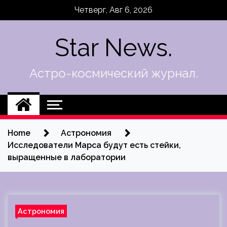
Skip
Четверг, Авг 6, 2026
to
content
Star News.
Астро-космический журнал.
Home
Астрономия
Исследователи Марса будут есть стейки,
выращенные в лаборатории
Астрономия