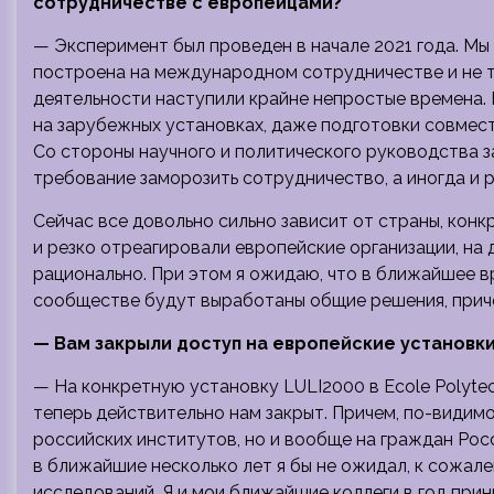
сотрудничестве с европейцами?
— Эксперимент был проведен в начале 2021 года. Мы
построена на международном сотрудничестве и не то
деятельности наступили крайне непростые времена.
на зарубежных установках, даже подготовки совмес
Со стороны научного и политического руководства 
требование заморозить сотрудничество, а иногда и 
Сейчас все довольно сильно зависит от страны, кон
и резко отреагировали европейские организации, на
рационально. При этом я ожидаю, что в ближайшее в
сообществе будут выработаны общие решения, приче
— Вам закрыли доступ на европейские установк
— На конкретную установку LULI2000 в Ecole Polyte
теперь действительно нам закрыт. Причем, по-видим
российских институтов, но и вообще на граждан Рос
в ближайшие несколько лет я бы не ожидал, к сожале
исследований. Я и мои ближайшие коллеги в год прин