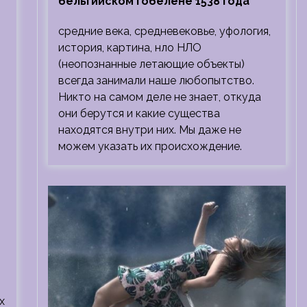
бельгийском гобелене 1538 года
средние века, средневековье, уфология,
история, картина, нло НЛО
(неопознанные летающие объекты)
всегда занимали наше любопытство.
Никто на самом деле не знает, откуда
они берутся и какие существа
находятся внутри них. Мы даже не
можем указать их происхождение.
х