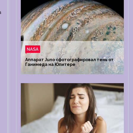
а
NASA
Аппарат Juno сфотографировал тень от
Ганимеда на Юпитере