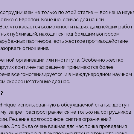
 сотрудничаем не только по этой статье — вся наша наук
лько с Европой. Конечно, сейчас для нашей
 Все, что касается возможности наших дальнейших работ
тных публикаций, находится под большим вопросом.
зарубежных партнеров, есть жесткое противодействие,
разорвать отношения.
кретной организации или института. Особенно жестко
 других континентах решения принимаются более
ремя все гомогенизируется, и в международном научном
м скорее негативные для нас.
и?
chnique, использованную в обсуждаемой статье, доступ
ому, запрет распространяется не только на сотрудников
сии. Решение долгосрочное, снятия ограничений
нию. Это была очень важная для нас точка проведения
имали участие в 3−5 экспериментах на этой установке.