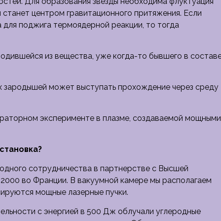
ностей. Для образования звезды необходима флуктуация
 станет центром гравитационного притяжения. Если
 для поджига термоядерной реакции, то тогда
ародившейся из вещества, уже когда-то бывшего в состав
х зародышей может выступать прохождение через среду
ораторном эксперименте в плазме, создаваемой мощными
становка?
одного сотрудничества в партнерстве с Высшей
I2000 во Франции. В вакуумной камере мы располагаем
сируются мощные лазерные пучки.
ельности с энергией в 500 Дж облучали углеродные