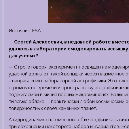
Источник: ESA
— Сергей Алексеевич, в недавней работе вмест
удалось в лаборатории смоделировать вспышку 
для ученых?
— Строго говоря, эксперимент посвящен не модели
ударной волны от такой вспышки через плазменное о
к направлению лабораторной астрофизики. Это тако
огромных по времени и пространству астрофизически
поджигаемой в миниатюрных микромишенях. Большин
пылевые облака — практически любой космический о
поверхностных слоев каменных планет.
А гидродинамика плазменного объекта, физика таки
при сохранении некоторого набора инвариантов. Ес