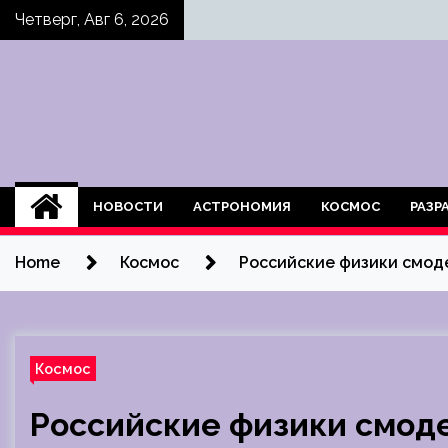
Skip
Четверг, Авг 6, 2026
to
content
НОВОСТИ
АСТРОНОМИЯ
КОСМОС
РАЗР
Home
Космос
Российские физики смод
Космос
Российские физики смод