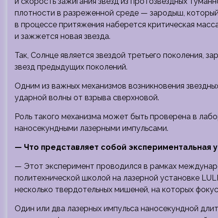
и скорость зажигания звезд из протозвездных туман
плотности в разреженной среде — зародыш, который
в процессе притяжения наберется критическая масса
и зажжется новая звезда.
Так, Солнце является звездой третьего поколения, з
звезд предыдущих поколений.
Одним из важных механизмов возникновения звездны
ударной волны от взрыва сверхновой.
Роль такого механизма может быть проверена в лаб
наносекундными лазерными импульсами.
— Что представляет собой экспериментальная у
— Этот эксперимент проводился в рамках междунар
политехнической школой на лазерной установке LUL
несколько твердотельных мишеней, на которых фоку
Один или два лазерных импульса наносекундной длит