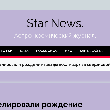
Star News.
Астро-космический журнал.
АБОТКИ
NASA
РОСКОСМОС
НЛО
КАРТА САЙТА
елировали рождение звезды после взрыва сверхново
елировали рождение