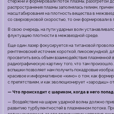
стержни и формировали поток плазмы, разогретой до
распространения плазмы заполнялась гелием, причем
масштабирования на плотность вещества в межзвезд
со сверхзвуковой скоростью, то они формировали в 
В свою очередь, на пути ударных волн устанавливал
флуктуацию плотности в межзвездной среде.
Еще один лазер фокусируется на титановой проволок
рентгеновский источник короткой, пикосекундной, дл
просветить весь объем взаимодействия плазменной 
радиографическую картину того, что там произошло
вспышки позволяет нам получить покадровые изображ
красивое и информативное «кино» о том, как формир
с препятствием, и как эволюционирует «зародыш» от
— Что происходит с шариком, когда в него попад
— Воздействие на шарик ударной волны должно прив
развитию турбулентностей в плазменном потоке. Пр