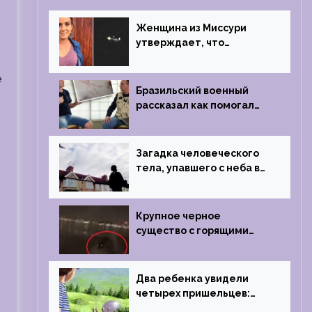
Женщина из Миссури
утверждает, что
регулярно встречается с
синими инопланетянами
е
Бразильский военный
рассказал как помогал
поймать инопланетянина
в 1996 году
Загадка человеческого
тела, упавшего с неба в
Лондоне в 2019 году
Крупное черное
существо с горящими
глазами преследовало
лодку рыбака
Два ребенка увидели
четырех пришельцев:
Близкий контакт,