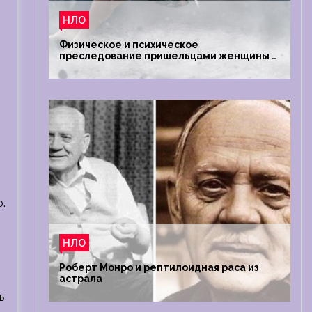
НЛО
Физическое и психическое
преследование пришельцами женщины в
Австралии
.
НЛО
Роберт Монро и рептилоидная раса из
астрала
ь