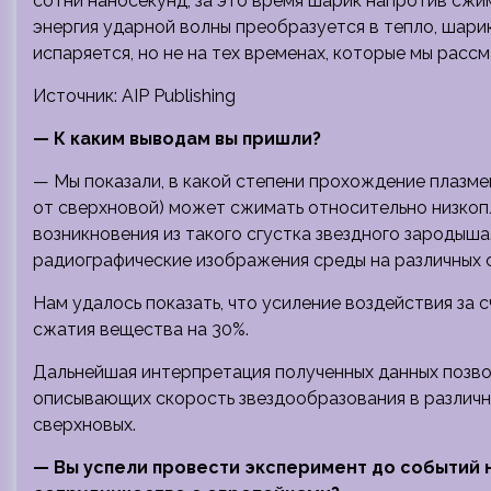
сотни наносекунд, за это время шарик напротив сжим
энергия ударной волны преобразуется в тепло, шарик
испаряется, но не на тех временах, которые мы расс
Источник: AIP Publishing
— К каким выводам вы пришли?
— Мы показали, в какой степени прохождение плазм
от сверхновой) может сжимать относительно низкоп
возникновения из такого сгустка звездного зародыша
радиографические изображения среды на различных с
Нам удалось показать, что усиление воздействия за 
сжатия вещества на 30%.
Дальнейшая интерпретация полученных данных позво
описывающих скорость звездообразования в различн
сверхновых.
— Вы успели провести эксперимент до событий 