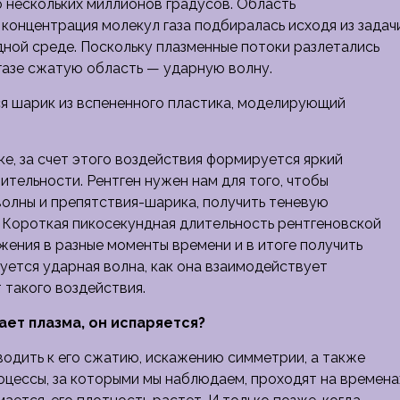
 нескольких миллионов градусов. Область
 концентрация молекул газа подбиралась исходя из задач
ной среде. Поскольку плазменные потоки разлетались
газе сжатую область — ударную волну.
ся шарик из вспененного пластика, моделирующий
е, за счет этого воздействия формируется яркий
ительности. Рентген нужен нам для того, чтобы
волны и препятствия-шарика, получить теневую
. Короткая пикосекундная длительность рентгеновской
ения в разные моменты времени и в итоге получить
уется ударная волна, как она взаимодействует
 такого воздействия.
ает плазма, он испаряется?
одить к его сжатию, искажению симметрии, а также
оцессы, за которыми мы наблюдаем, проходят на времена