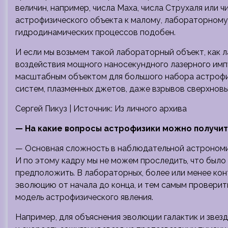
величин, например, числа Маха, числа Струхаля или 
астрофизического объекта к малому, лабораторному, 
гидродинамических процессов подобен.
И если мы возьмем такой лабораторный объект, как л
воздействия мощного наносекундного лазерного импу
масштабным объектом для большого набора астрофиз
систем, плазменных джетов, даже взрывов сверхновы
Сергей Пикуз | Источник: Из личного архива
— На какие вопросы астрофизики можно получит
— Основная сложность в наблюдательной астрономии
И по этому кадру мы не можем проследить, что было
предположить. В лабораторных, более или менее ко
эволюцию от начала до конца, и тем самым провери
модель астрофизического явления.
Например, для объяснения эволюции галактик и зве