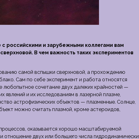
е с российскими и зарубежными коллегами вам
сверхновой. В чем важность таких экспериментов
рованию самой вспышки сверхновой, а прохождению
блако. Сам по себе эксперимент и работа относятся
е любопытное сочетание двух далеких крайностей —
х явлений и их исследованиям в лазерной плазме,
ство астрофизических объектов — плазменные. Солнце,
бъект можно считать плазмой, кроме астероидов,
х процессов, оказывается хорошо масштабируемой
ли отношение двух или большего числа гидродинамически