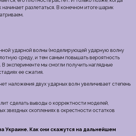
ается, его плотность растет. И только позже, когда
 начинает разлетаться. В конечном итоге шарик
матриваем.
енной ударной волны (моделирующей ударную волну
лотную среду, и тем самым повышать вероятность
. В эксперименте мы смогли получить наглядные
тадиях ее сжатия.
счет наложения двух ударных волн увеличивает степень
лит сделать выводы о корректности моделей,
ых звездных скоплениях в окрестности остатков
на Украине. Как они скажутся на дальнейшем