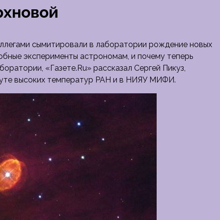
рхновой
оллегами сымитировали в лаборатории рождение новых
добные эксперименты астрономам, и почему теперь
аборатории,
«Газете.Ru» рассказал Сергей Пикуз,
уте высоких температур РАН и в НИЯУ МИФИ.