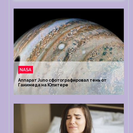
NASA
Аппарат Juno сфотографировал тень от
Ганимеда на Юпитере