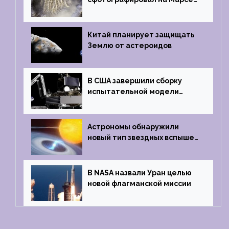
кратер, похожий
на отпечаток пальца
Китай планирует защищать
Землю от астероидов
В США завершили сборку
испытательной модели
частного лунного аппарата
Griffin
Астрономы обнаружили
новый тип звездных вспышек
— «микроновые»
В NASA назвали Уран целью
новой флагманской миссии