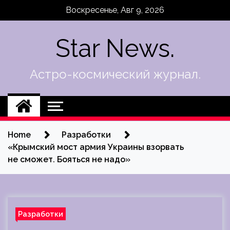
Skip
Воскресенье, Авг 9, 2026
to
content
Star News.
Астро-космический журнал.
Home
Разработки
«Крымский мост армия Украины взорвать
не сможет. Бояться не надо»
Разработки