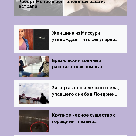
Роберт Монро и рептилоидная раса из
астрала
Женщина из Миссури
утверждает, что регулярно
встречается с синими
инопланетянами
Бразильский военный
рассказал как помогал
поймать инопланетянина в
1996 году
Загадка человеческого тела,
упавшего с неба в Лондоне в
2019 году
Крупное черное существо с
горящими глазами
преследовало лодку рыбака