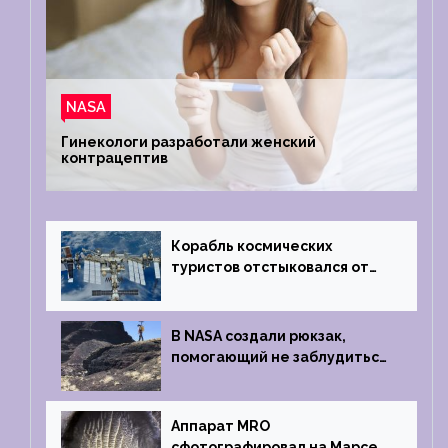
NASA
Гинекологи разработали женский
контрацептив
Корабль космических
туристов отстыковался от
МКС и возвращается
на Землю
В NASA создали рюкзак,
помогающий не заблудиться
на южном полюсе Луны
Аппарат MRO
сфотографировал на Марсе