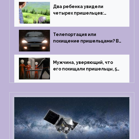
Два ребенка увидели
четырех пришельцев:
Близкий контакт, Франция, в
1967 году
Телепортация или
похищение пришельцами? В
феврале 2022 года странный
случай произошел с семьей
из Аргентины
Мужчина, уверяющий, что
его похищали пришельцы, 5
раз благополучно прошел
тест на детекторе лжи