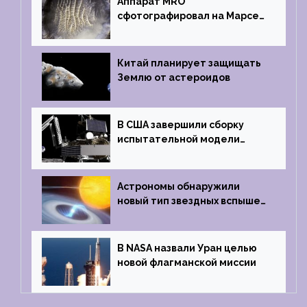
Аппарат MRO
сфотографировал на Марсе
кратер, похожий
на отпечаток пальца
Китай планирует защищать
Землю от астероидов
В США завершили сборку
испытательной модели
частного лунного аппарата
Griffin
Астрономы обнаружили
новый тип звездных вспышек
— «микроновые»
В NASA назвали Уран целью
новой флагманской миссии