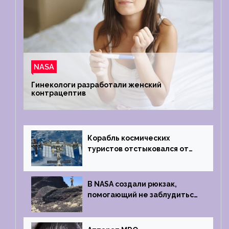
NASA
Гинекологи разработали женский
контрацептив
Корабль космических
туристов отстыковался от
МКС и возвращается
на Землю
В NASA создали рюкзак,
помогающий не заблудиться
на южном полюсе Луны