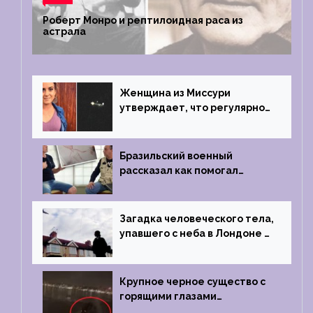
Роберт Монро и рептилоидная раса из
астрала
Женщина из Миссури
утверждает, что регулярно
встречается с синими
инопланетянами
Бразильский военный
рассказал как помогал
поймать инопланетянина в
1996 году
Загадка человеческого тела,
упавшего с неба в Лондоне в
2019 году
Крупное черное существо с
горящими глазами
преследовало лодку рыбака