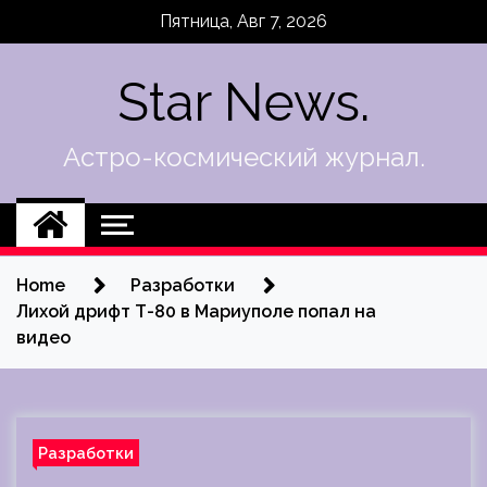
Skip
Пятница, Авг 7, 2026
to
content
Star News.
Астро-космический журнал.
Home
Разработки
Лихой дрифт Т-80 в Мариуполе попал на
видео
Разработки