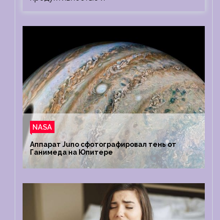
NASA
Аппарат Juno сфотографировал тень от
Ганимеда на Юпитере