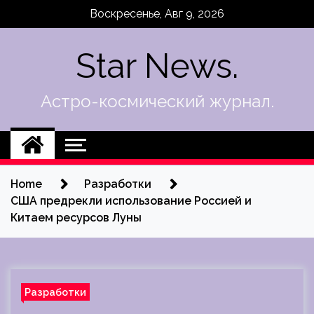
Skip
Воскресенье, Авг 9, 2026
to
content
Star News.
Астро-космический журнал.
Home
Разработки
США предрекли использование Россией и
Китаем ресурсов Луны
Разработки