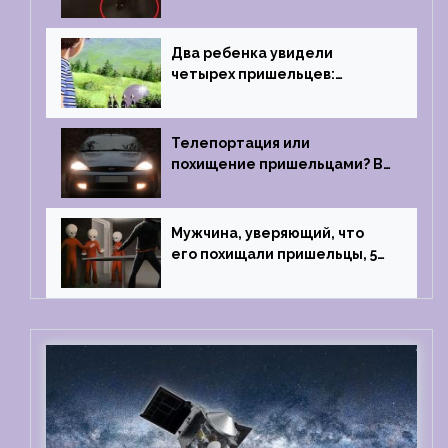
преследовало лодку рыбака
Два ребенка увидели
четырех пришельцев:
Близкий контакт, Франция, в
1967 году
Телепортация или
похищение пришельцами? В
феврале 2022 года странный
случай произошел с семьей
из Аргентины
Мужчина, уверяющий, что
его похищали пришельцы, 5
раз благополучно прошел
тест на детекторе лжи