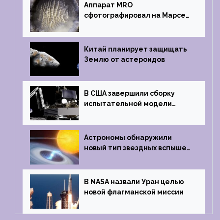
Аппарат MRO
сфотографировал на Марсе
кратер, похожий
на отпечаток пальца
Китай планирует защищать
Землю от астероидов
В США завершили сборку
испытательной модели
частного лунного аппарата
Griffin
Астрономы обнаружили
новый тип звездных вспышек
— «микроновые»
В NASA назвали Уран целью
новой флагманской миссии