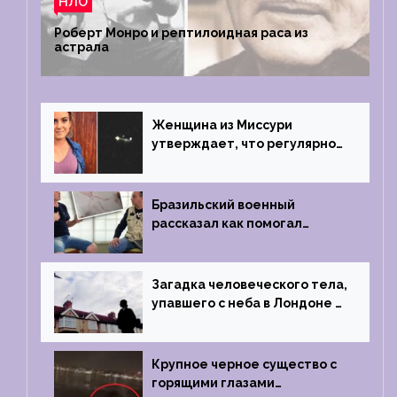
НЛО
Роберт Монро и рептилоидная раса из
астрала
Женщина из Миссури
утверждает, что регулярно
встречается с синими
инопланетянами
Бразильский военный
рассказал как помогал
поймать инопланетянина в
1996 году
Загадка человеческого тела,
упавшего с неба в Лондоне в
2019 году
Крупное черное существо с
горящими глазами