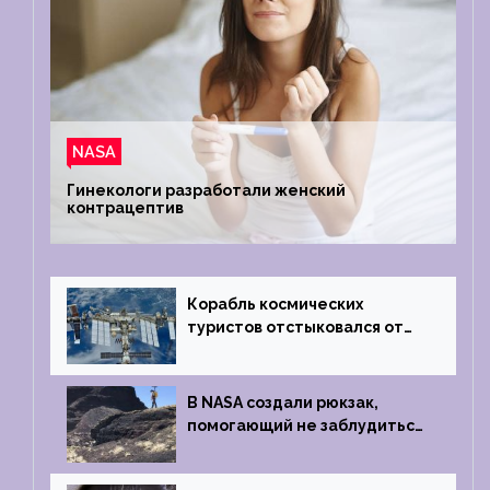
NASA
Гинекологи разработали женский
контрацептив
Корабль космических
туристов отстыковался от
МКС и возвращается
на Землю
В NASA создали рюкзак,
помогающий не заблудиться
на южном полюсе Луны