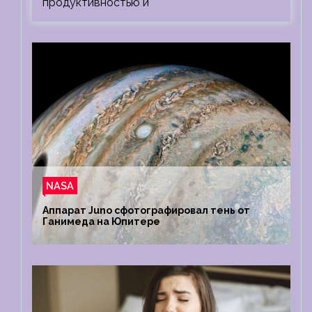
продуктивностью и
NASA
Аппарат Juno сфотографировал тень от
Ганимеда на Юпитере