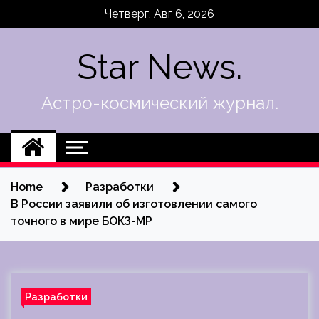
Skip
Четверг, Авг 6, 2026
to
content
Star News.
Астро-космический журнал.
Home
Разработки
В России заявили об изготовлении самого
точного в мире БОКЗ-МР
Разработки