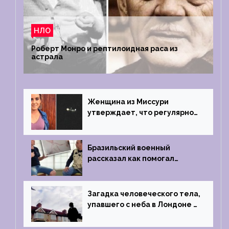
НЛО
Роберт Монро и рептилоидная раса из
астрала
Женщина из Миссури
утверждает, что регулярно
встречается с синими
инопланетянами
Бразильский военный
рассказал как помогал
поймать инопланетянина в
1996 году
Загадка человеческого тела,
упавшего с неба в Лондоне в
2019 году