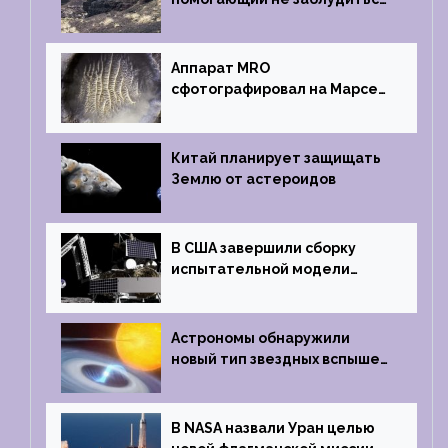
на южном полюсе Луны
Аппарат MRO
сфотографировал на Марсе
кратер, похожий
на отпечаток пальца
Китай планирует защищать
Землю от астероидов
В США завершили сборку
испытательной модели
частного лунного аппарата
Griffin
Астрономы обнаружили
новый тип звездных вспышек
— «микроновые»
В NASA назвали Уран целью