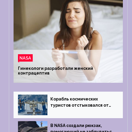
NASA
Гинекологи разработали женский
контрацептив
Корабль космических
туристов отстыковался от
МКС и возвращается
на Землю
В NASA создали рюкзак,
помогающий не заблудиться