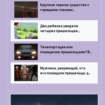
Крупное черное существо с
горящими глазами
преследовало лодку рыбака
Два ребенка увидели
четырех пришельцев:
Близкий контакт, Франция, в
1967 году
Телепортация или
похищение пришельцами? В
феврале 2022 года странный
случай произошел с семьей
из Аргентины
Мужчина, уверяющий, что
его похищали пришельцы, 5
раз благополучно прошел
тест на детекторе лжи