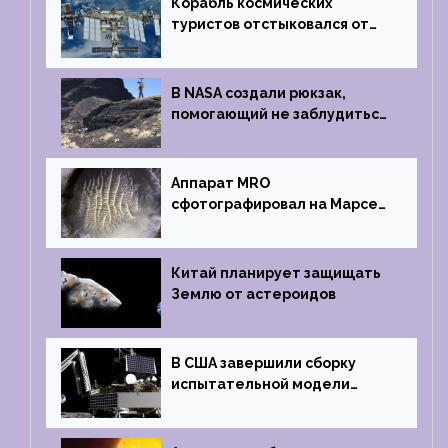
Корабль космических
туристов отстыковался от
МКС и возвращается
на Землю
В NASA создали рюкзак,
помогающий не заблудиться
на южном полюсе Луны
Аппарат MRO
сфотографировал на Марсе
кратер, похожий
на отпечаток пальца
Китай планирует защищать
Землю от астероидов
В США завершили сборку
испытательной модели
частного лунного аппарата
Griffin