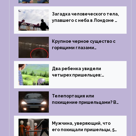
1996 году
Загадка человеческого тела,
упавшего с неба в Лондоне в
2019 году
Крупное черное существо с
горящими глазами
преследовало лодку рыбака
Два ребенка увидели
четырех пришельцев:
Близкий контакт, Франция, в
1967 году
Телепортация или
похищение пришельцами? В
феврале 2022 года странный
случай произошел с семьей
из Аргентины
Мужчина, уверяющий, что
его похищали пришельцы, 5
раз благополучно прошел