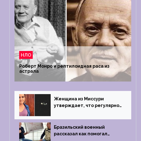
НЛО
Роберт Монро и рептилоидная раса из
астрала
Женщина из Миссури
утверждает, что регулярно
встречается с синими
инопланетянами
Бразильский военный
рассказал как помогал
поймать инопланетянина в