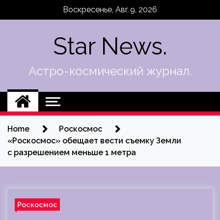
Skip
Воскресенье, Авг 9, 2026
to
content
Star News.
Астро-космический журнал.
Home
Роскосмос
«Роскосмос» обещает вести съемку Земли
с разрешением меньше 1 метра
Роскосмос