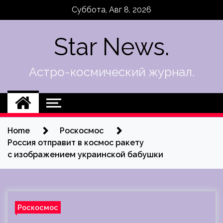
Skip
Суббота, Авг 8, 2026
to
content
Star News.
Астро-космический журнал.
Home
Роскосмос
Россия отправит в космос ракету
с изображением украинской бабушки
Роскосмос