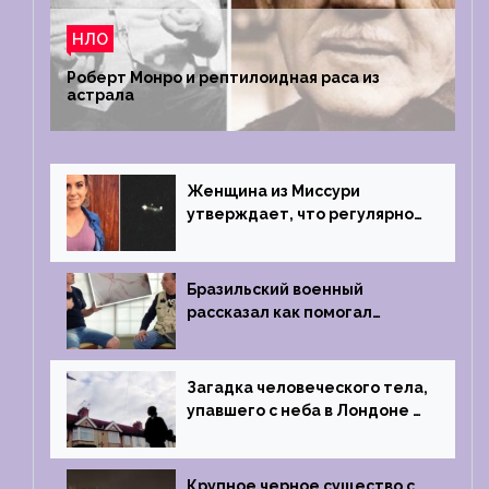
НЛО
Роберт Монро и рептилоидная раса из
астрала
Женщина из Миссури
утверждает, что регулярно
встречается с синими
инопланетянами
Бразильский военный
рассказал как помогал
поймать инопланетянина в
1996 году
Загадка человеческого тела,
упавшего с неба в Лондоне в
2019 году
Крупное черное существо с