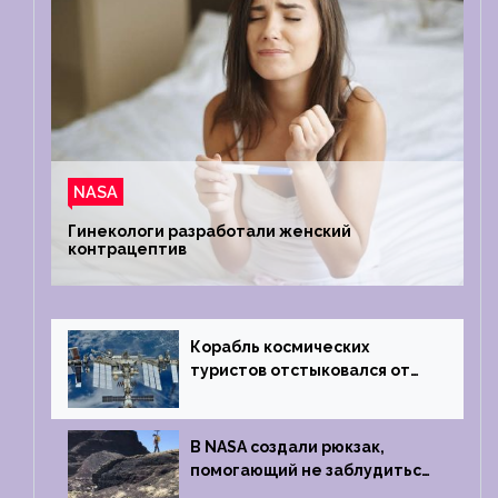
NASA
Гинекологи разработали женский
контрацептив
Корабль космических
туристов отстыковался от
МКС и возвращается
на Землю
В NASA создали рюкзак,
помогающий не заблудиться
на южном полюсе Луны