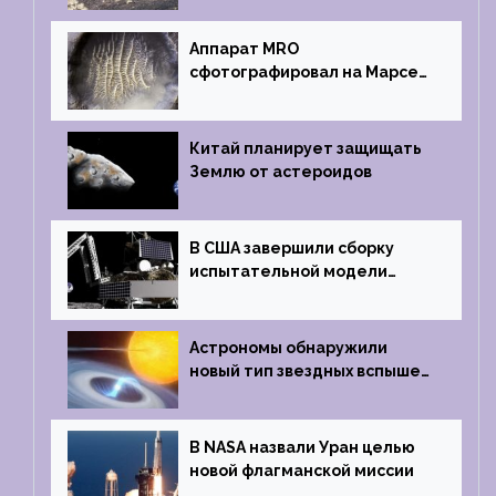
Аппарат MRO
сфотографировал на Марсе
кратер, похожий
на отпечаток пальца
Китай планирует защищать
Землю от астероидов
В США завершили сборку
испытательной модели
частного лунного аппарата
Griffin
Астрономы обнаружили
новый тип звездных вспышек
— «микроновые»
В NASA назвали Уран целью
новой флагманской миссии