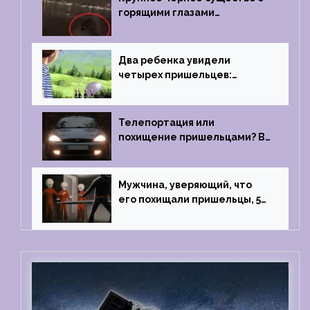
горящими глазами
преследовало лодку рыбака
Два ребенка увидели
четырех пришельцев:
Близкий контакт, Франция, в
1967 году
Телепортация или
похищение пришельцами? В
феврале 2022 года странный
случай произошел с семьей
из Аргентины
Мужчина, уверяющий, что
его похищали пришельцы, 5
раз благополучно прошел
тест на детекторе лжи