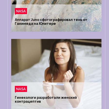
NASA
Аппарат Juno сфотографировал тень от
Ганимеда на Юпитере
NASA
Гинекологи разработали женский
контрацептив