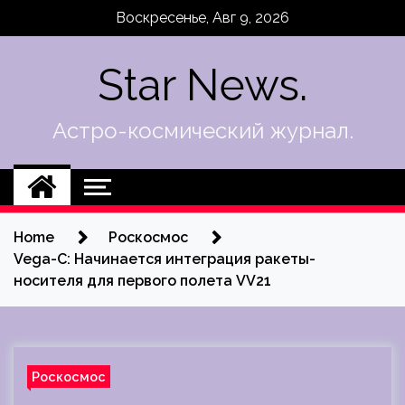
Skip
Воскресенье, Авг 9, 2026
to
content
Star News.
Астро-космический журнал.
Home
Роскосмос
Vega-C: Начинается интеграция ракеты-
носителя для первого полета VV21
Роскосмос