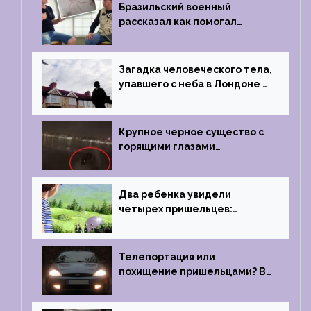
Бразильский военный
рассказал как помогал
поймать инопланетянина в
1996 году
Загадка человеческого тела,
упавшего с неба в Лондоне в
2019 году
Крупное черное существо с
горящими глазами
преследовало лодку рыбака
Два ребенка увидели
четырех пришельцев:
Близкий контакт, Франция, в
1967 году
Телепортация или
похищение пришельцами? В
феврале 2022 года странный
случай произошел с семьей