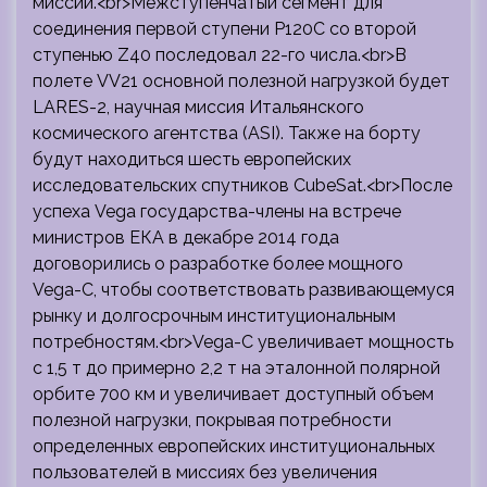
миссии.<br>Межступенчатый сегмент для
соединения первой ступени P120C со второй
ступенью Z40 последовал 22-го числа.<br>В
полете VV21 основной полезной нагрузкой будет
LARES-2, научная миссия Итальянского
космического агентства (ASI). Также на борту
будут находиться шесть европейских
исследовательских спутников CubeSat.<br>После
успеха Vega государства-члены на встрече
министров ЕКА в декабре 2014 года
договорились о разработке более мощного
Vega-C, чтобы соответствовать развивающемуся
рынку и долгосрочным институциональным
потребностям.<br>Vega-C увеличивает мощность
с 1,5 т до примерно 2,2 т на эталонной полярной
орбите 700 км и увеличивает доступный объем
полезной нагрузки, покрывая потребности
определенных европейских институциональных
пользователей в миссиях без увеличения