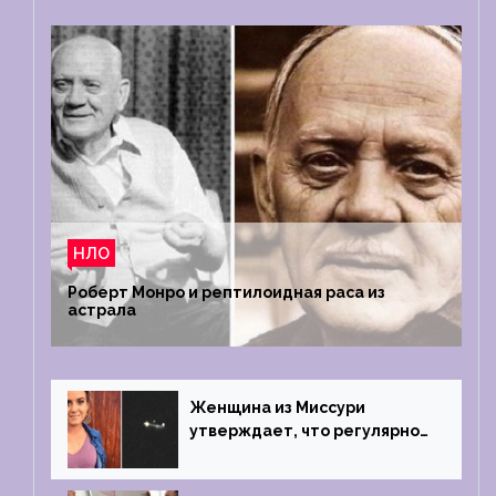
НЛО
Роберт Монро и рептилоидная раса из
астрала
Женщина из Миссури
утверждает, что регулярно
встречается с синими
инопланетянами