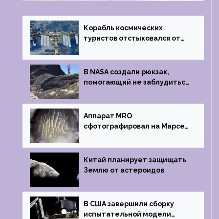
Корабль космических
туристов отстыковался от
МКС и возвращается
на Землю
В NASA создали рюкзак,
помогающий не заблудиться
на южном полюсе Луны
Аппарат MRO
сфотографировал на Марсе
кратер, похожий
на отпечаток пальца
Китай планирует защищать
Землю от астероидов
В США завершили сборку
испытательной модели