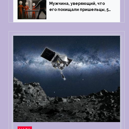
из Аргентины
Мужчина, уверяющий, что
его похищали пришельцы, 5
раз благополучно прошел
тест на детекторе лжи