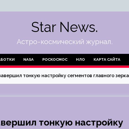
Star News.
Астро-космический журнал.
АБОТКИ
NASA
РОСКОСМОС
НЛО
КАРТА САЙТА
завершил тонкую настройку сегментов главного зерк
авершил тонкую настройку