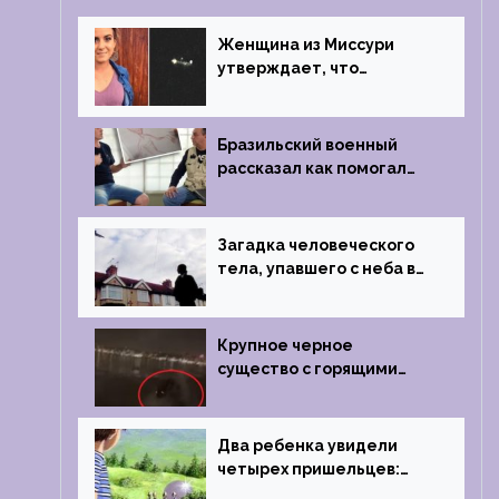
Женщина из Миссури
утверждает, что
регулярно встречается с
синими инопланетянами
Бразильский военный
рассказал как помогал
поймать инопланетянина
в 1996 году
Загадка человеческого
тела, упавшего с неба в
Лондоне в 2019 году
Крупное черное
существо с горящими
глазами преследовало
лодку рыбака
Два ребенка увидели
четырех пришельцев:
Близкий контакт,