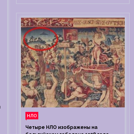
и
НЛО
Четыре НЛО изображены на