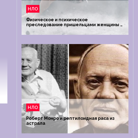
НЛО
Физическое и психическое
преследование пришельцами женщины в
Австралии
НЛО
Роберт Монро и рептилоидная раса из
астрала