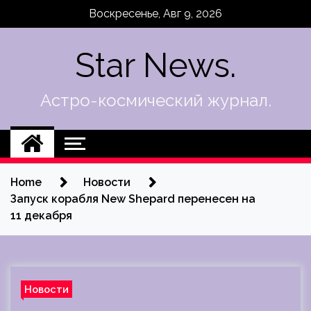
Skip
Воскресенье, Авг 9, 2026
to
content
Star News.
Астро-космический журнал.
Home
Новости
Запуск корабля New Shepard перенесен на
11 декабря
Новости