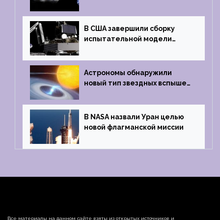
В США завершили сборку
испытательной модели
частного лунного аппарата
Griffin
Астрономы обнаружили
новый тип звездных вспышек
— «микроновые»
В NASA назвали Уран целью
новой флагманской миссии
Все материалы на данном сайте взяты из открытых источников и