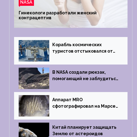
NASA
Гинекологи разработали женский
контрацептив
Корабль космических
туристов отстыковался от
МКС и возвращается
на Землю
В NASA создали рюкзак,
помогающий не заблудиться
на южном полюсе Луны
Аппарат MRO
сфотографировал на Марсе
кратер, похожий
на отпечаток пальца
Китай планирует защищать
Землю от астероидов