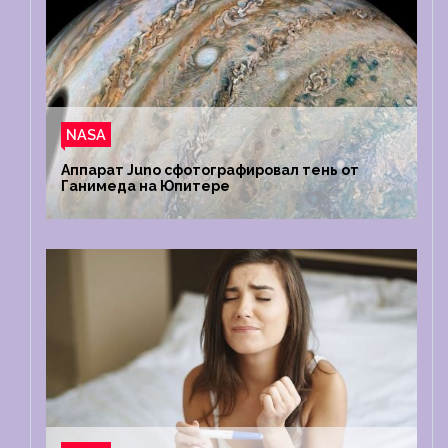
NASA
Аппарат Juno сфотографировал тень от
Ганимеда на Юпитере