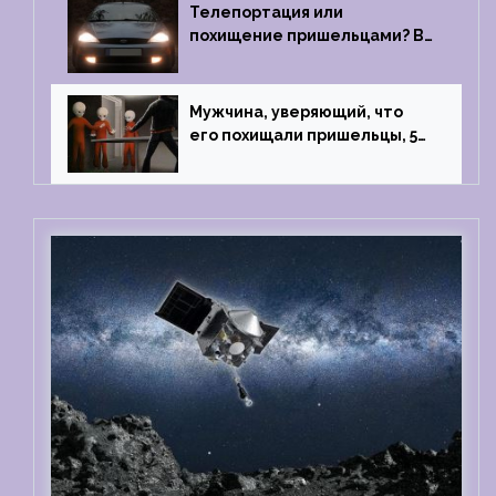
Телепортация или
похищение пришельцами? В
феврале 2022 года странный
случай произошел с семьей
из Аргентины
Мужчина, уверяющий, что
его похищали пришельцы, 5
раз благополучно прошел
тест на детекторе лжи