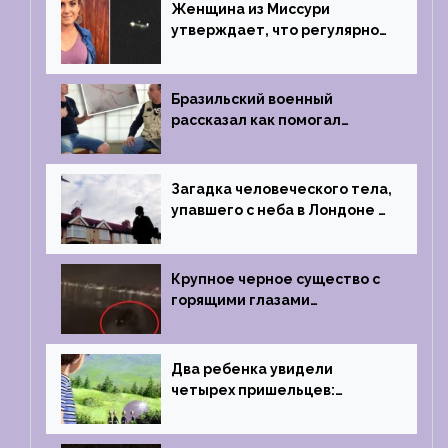
Женщина из Миссури
утверждает, что регулярно
встречается с синими
инопланетянами
Бразильский военный
рассказал как помогал
поймать инопланетянина в
1996 году
Загадка человеческого тела,
упавшего с неба в Лондоне в
2019 году
Крупное черное существо с
горящими глазами
преследовало лодку рыбака
Два ребенка увидели
четырех пришельцев:
Близкий контакт, Франция, в
1967 году