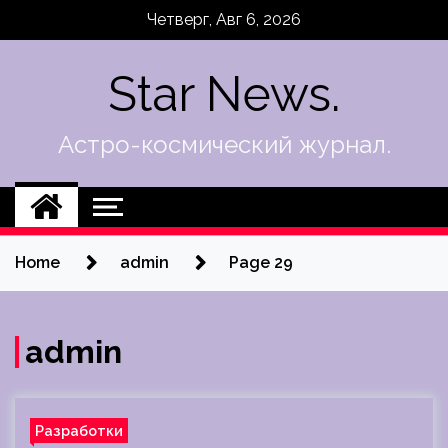
Skip
Четверг, Авг 6, 2026
to
content
Star News.
Астро-космический журнал.
Home
admin
Page 29
admin
Разработки