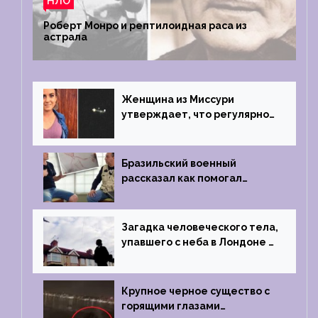
НЛО
Роберт Монро и рептилоидная раса из
астрала
Женщина из Миссури
утверждает, что регулярно
встречается с синими
инопланетянами
Бразильский военный
рассказал как помогал
поймать инопланетянина в
1996 году
Загадка человеческого тела,
упавшего с неба в Лондоне в
2019 году
Крупное черное существо с
горящими глазами