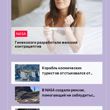
NASA
Гинекологи разработали женский
контрацептив
Корабль космических
туристов отстыковался от
МКС и возвращается
на Землю
В NASA создали рюкзак,
помогающий не заблудиться
на южном полюсе Луны