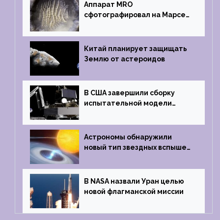
Аппарат MRO
сфотографировал на Марсе
кратер, похожий
на отпечаток пальца
Китай планирует защищать
Землю от астероидов
В США завершили сборку
испытательной модели
частного лунного аппарата
Griffin
Астрономы обнаружили
новый тип звездных вспышек
— «микроновые»
В NASA назвали Уран целью
новой флагманской миссии