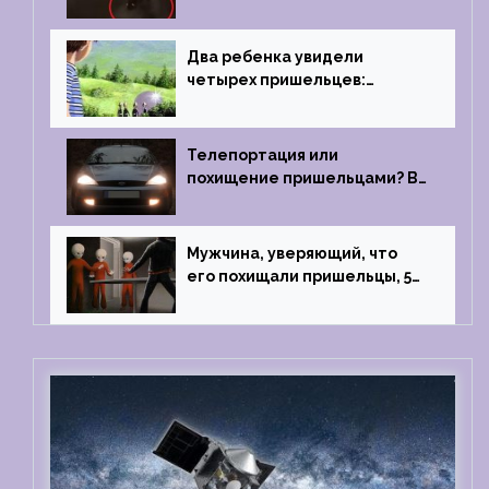
преследовало лодку рыбака
Два ребенка увидели
четырех пришельцев:
Близкий контакт, Франция, в
1967 году
Телепортация или
похищение пришельцами? В
феврале 2022 года странный
случай произошел с семьей
из Аргентины
Мужчина, уверяющий, что
его похищали пришельцы, 5
раз благополучно прошел
тест на детекторе лжи