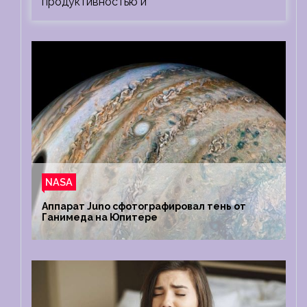
продуктивностью и
NASA
Аппарат Juno сфотографировал тень от
Ганимеда на Юпитере