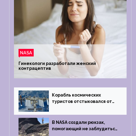
NASA
Гинекологи разработали женский
контрацептив
Корабль космических
туристов отстыковался от
МКС и возвращается
на Землю
В NASA создали рюкзак,
помогающий не заблудиться
на южном полюсе Луны