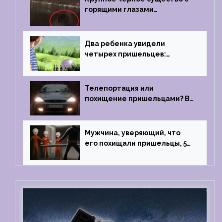
горящими глазами
преследовало лодку рыбака
Два ребенка увидели
четырех пришельцев:
Близкий контакт, Франция, в
1967 году
Телепортация или
похищение пришельцами? В
феврале 2022 года странный
случай произошел с семьей
из Аргентины
Мужчина, уверяющий, что
его похищали пришельцы, 5
раз благополучно прошел
тест на детекторе лжи