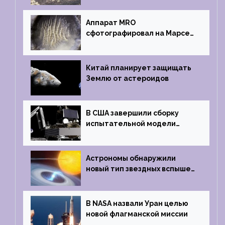
Аппарат MRO
сфотографировал на Марсе
кратер, похожий
на отпечаток пальца
Китай планирует защищать
Землю от астероидов
В США завершили сборку
испытательной модели
частного лунного аппарата
Griffin
Астрономы обнаружили
новый тип звездных вспышек
— «микроновые»
В NASA назвали Уран целью
новой флагманской миссии