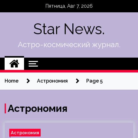
Skip
Пятница, Авг 7, 2026
to
content
Star News.
Астро-космический журнал.
Home
Астрономия
Page 5
Астрономия
Астрономия