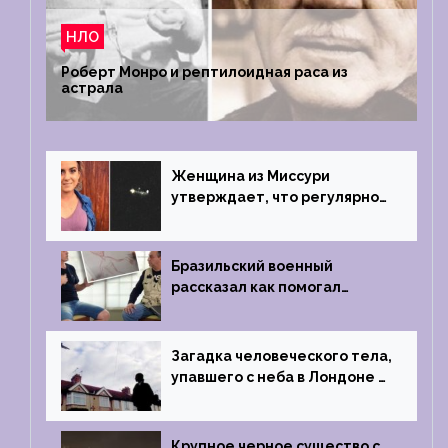
НЛО
Роберт Монро и рептилоидная раса из
астрала
Женщина из Миссури
утверждает, что регулярно
встречается с синими
инопланетянами
Бразильский военный
рассказал как помогал
поймать инопланетянина в
1996 году
Загадка человеческого тела,
упавшего с неба в Лондоне в
2019 году
Крупное черное существо с